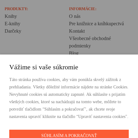
PRODUKTY:
INFORMÁCIE:
Knihy
O nás
E-knihy
Pre knižnice a kníhkupectvá
Darčeky
Kontakt
Všeobecné obchodné
podmienky
Blog
Ochrana osobných údajov
Vážime si vaše súkromie
Creative Europe
Táto stránka používa cookies, aby vám ponúkla skvelý zážitok z
POHODLNÉ NAKUPOVANIE
prehliadania. Všetky dôležité informácie nájdete na stránke Cookies.
Odosielame ihneď nasledujúci pracovný deň
Nevyhnuté cookies sú automaticky zapnuté. Ak súhlasíte s prijatím
Doprava zdarma už od 49 €
všetkých cookies, ktoré sa nachádzajú na tomto webe, môžete to
potvrdiť tlačidlom “Súhlasím a pokračovať", ak chcete svoje
PLATBY
nastavenia upraviť kliknite na tlačidlo “Upraviť nastavenia cookies".
SÚHLASÍM A POKRAČOVAŤ