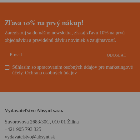
Zľava 10% na prvý nákup!
Zaregistruj sa do nášho newslettra, získaj zľavu 10% na prvú
objednávku a pravidelnú dávku noviniek a zaujímavostí.
ODOSLAŤ
Súhlasím so spracovaním osobných údajov pre marketingové
účely.
Ochrana osobných údajov
Vydavateľstvo Absynt s.r.o.
Suvorovova 2683/30C, 010 01 Žilina
+421 905 793 325
vydavatelstvo@absynt.sk