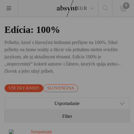
0
EUR
Edícia: 100%
Príbehy, ktoré s hlavnými hrdinami prežijete na 100%. Silné
príbehy na hrane reality a fikcie vás pritiahnu nielen sviežim
jazykom, ale aj aktuálnymi témami. Edícia 100% je
„stopercentný“ kokteil autorov i žánrov, ktorých spája jedno -
človek a jeho silný príbeh.
VŠETKY KNIHY
SLOVENČINA
Usporiadanie
Filter