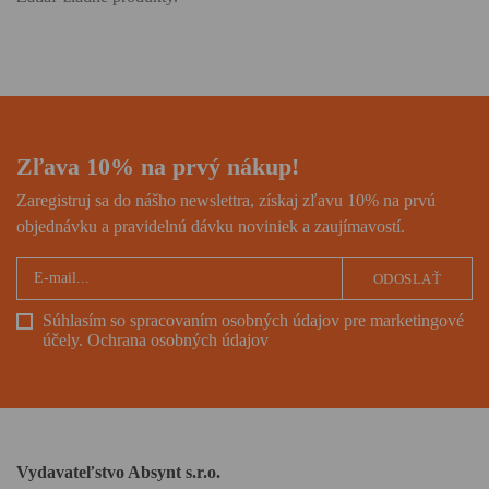
Zľava 10% na prvý nákup!
Zaregistruj sa do nášho newslettra, získaj zľavu 10% na prvú
objednávku a pravidelnú dávku noviniek a zaujímavostí.
ODOSLAŤ
Súhlasím so spracovaním osobných údajov pre marketingové
účely.
Ochrana osobných údajov
Vydavateľstvo Absynt s.r.o.