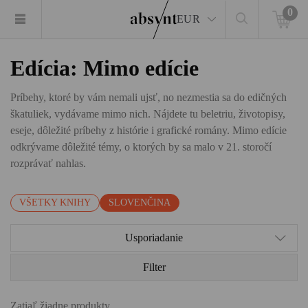
0
EUR
Edícia: Mimo edície
Príbehy, ktoré by vám nemali ujsť, no nezmestia sa do edičných
škatuliek, vydávame mimo nich. Nájdete tu beletriu, životopisy,
eseje, dôležité príbehy z histórie i grafické romány. Mimo edície
odkrývame dôležité témy, o ktorých by sa malo v 21. storočí
rozprávať nahlas.
VŠETKY KNIHY
SLOVENČINA
Usporiadanie
Filter
Zatiaľ žiadne produkty.