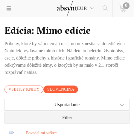
0
EUR
Edícia: Mimo edície
Príbehy, ktoré by vám nemali ujsť, no nezmestia sa do edičných
škatuliek, vydávame mimo nich. Nájdete tu beletriu, životopisy,
eseje, dôležité príbehy z histórie i grafické romány. Mimo edície
odkrývame dôležité témy, o ktorých by sa malo v 21. storočí
rozprávať nahlas.
VŠETKY KNIHY
SLOVENČINA
Usporiadanie
Filter