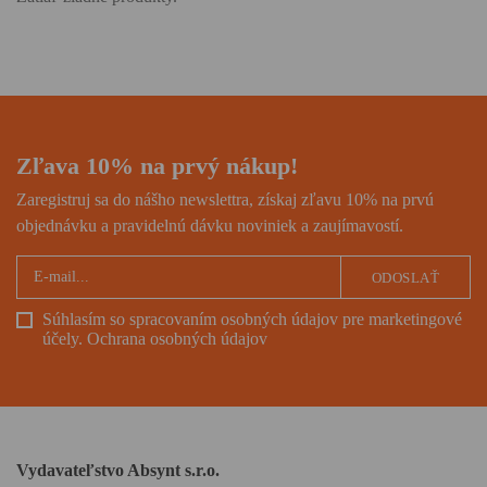
Zľava 10% na prvý nákup!
Zaregistruj sa do nášho newslettra, získaj zľavu 10% na prvú
objednávku a pravidelnú dávku noviniek a zaujímavostí.
ODOSLAŤ
Súhlasím so spracovaním osobných údajov pre marketingové
účely.
Ochrana osobných údajov
Vydavateľstvo Absynt s.r.o.