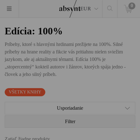
0
EUR
Edícia: 100%
Príbehy, ktoré s hlavnými hrdinami prežijete na 100%. Silné
príbehy na hrane reality a fikcie vás pritiahnu nielen sviežim
jazykom, ale aj aktuálnymi témami. Edícia 100% je
„stopercentný“ kokteil autorov i žánrov, ktorých spája jedno -
človek a jeho silný príbeh.
VŠETKY KNIHY
Usporiadanie
Filter
Zatiaľ žiadne produkty.