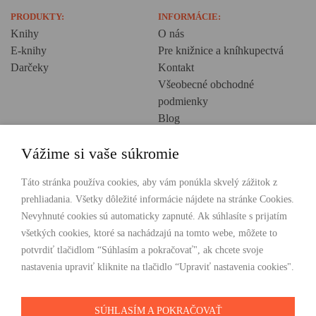
PRODUKTY:
INFORMÁCIE:
Knihy
O nás
E-knihy
Pre knižnice a kníhkupectvá
Darčeky
Kontakt
Všeobecné obchodné
podmienky
Blog
Ochrana osobných údajov
Vážime si vaše súkromie
Creative Europe
POHODLNÉ NAKUPOVANIE
Táto stránka používa cookies, aby vám ponúkla skvelý zážitok z
prehliadania. Všetky dôležité informácie nájdete na stránke Cookies.
Odosielame ihneď nasledujúci pracovný deň
Nevyhnuté cookies sú automaticky zapnuté. Ak súhlasíte s prijatím
Doprava zdarma už od 49 €
všetkých cookies, ktoré sa nachádzajú na tomto webe, môžete to
potvrdiť tlačidlom “Súhlasím a pokračovať", ak chcete svoje
PLATBY
nastavenia upraviť kliknite na tlačidlo “Upraviť nastavenia cookies".
SÚHLASÍM A POKRAČOVAŤ