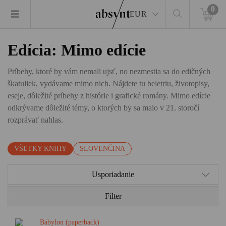
0
EUR
Edícia: Mimo edície
Príbehy, ktoré by vám nemali ujsť, no nezmestia sa do edičných
škatuliek, vydávame mimo nich. Nájdete tu beletriu, životopisy,
eseje, dôležité príbehy z histórie i grafické romány. Mimo edície
odkrývame dôležité témy, o ktorých by sa malo v 21. storočí
rozprávať nahlas.
VŠETKY KNIHY
SLOVENČINA
Usporiadanie
Filter