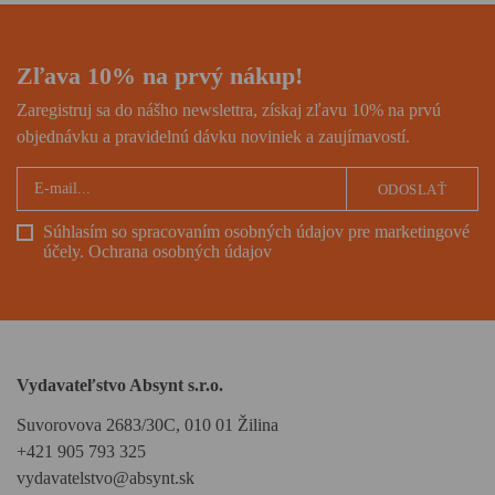
Zľava 10% na prvý nákup!
Zaregistruj sa do nášho newslettra, získaj zľavu 10% na prvú
objednávku a pravidelnú dávku noviniek a zaujímavostí.
ODOSLAŤ
Súhlasím so spracovaním osobných údajov pre marketingové
účely.
Ochrana osobných údajov
Vydavateľstvo Absynt s.r.o.
Suvorovova 2683/30C, 010 01 Žilina
+421 905 793 325
vydavatelstvo@absynt.sk