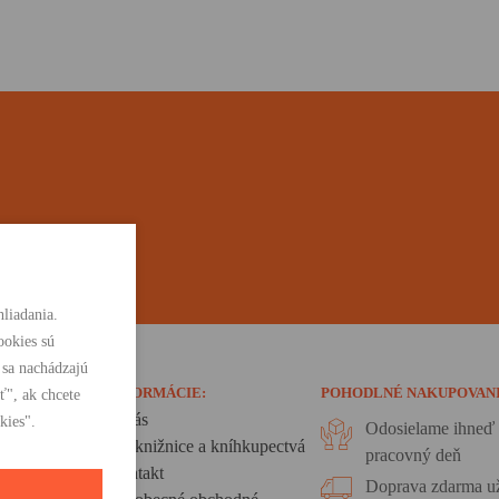
liadania.
ookies sú
 sa nachádzajú
INFORMÁCIE:
POHODLNÉ NAKUPOVAN
ť", ak chcete
O nás
kies".
Odosielame ihneď 
Pre knižnice a kníhkupectvá
pracovný deň
Kontakt
Doprava zdarma už