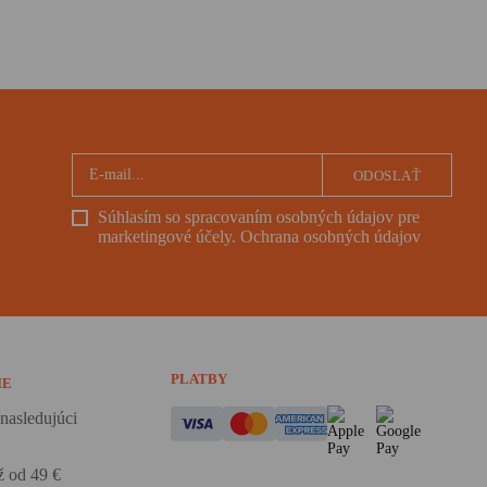
ODOSLAŤ
Súhlasím so spracovaním osobných údajov pre
marketingové účely.
Ochrana osobných údajov
PLATBY
IE
nasledujúci
 od 49 €