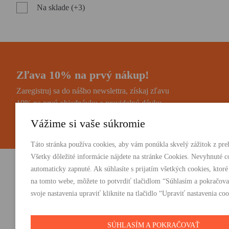
Na sklade (+3)
Zľava 10% na prvý nákup!
Zaregistruj sa do nášho newslettra, získaj zľavu
10% na prvú objednávku a pravidelnú dávku
noviniek a zaujímavostí.
Vážime si vaše súkromie
Táto stránka používa cookies, aby vám ponúkla skvelý zážitok z preh
Všetky dôležité informácie nájdete na stránke Cookies. Nevyhnuté c
automaticky zapnuté. Ak súhlasíte s prijatím všetkých cookies, ktoré
Vydavateľstvo Absynt s.r.o.
PRODUKTY:
na tomto webe, môžete to potvrdiť tlačidlom “Súhlasím a pokračova
Knihy
svoje nastavenia upraviť kliknite na tlačidlo “Upraviť nastavenia coo
Suvorovova 2683/30C, 010 01 Žilina
E-knihy
+421 905 793 325
Darčeky
vydavatelstvo@absynt.sk
SÚHLASÍM A POKRAČOVAŤ