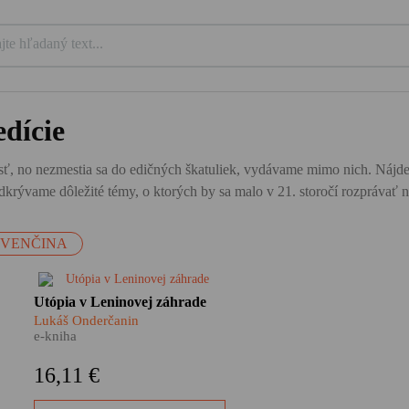
dície
ť, no nezmestia sa do edičných škatuliek, vydávame mimo nich. Nájdete tu
krývame dôležité témy, o ktorých by sa malo v 21. storočí rozprávať n
OVENČINA
,
Nie je to žiadna fatamorgána –
Utópia v Leninovej záhrade
pred očami sa im skutočne
Lukáš Onderčanin
črtajú obrysy vysnívaného raja.
e-kniha
Ďaleko za chrbtami nechávajú
československú biedu a
16,11 €
vyrážajú za volaním svojho
srdca – do Sovietskeho zväzu.