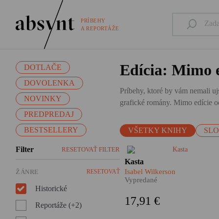
PRÍBEHY
A REPORTÁŽE
Edícia: Mimo e
DOTLAČE
DOVOLENKA
Príbehy, ktoré by vám nemali ujs
NOVINKY
grafické romány. Mimo edície od
PREDPREDAJ
BESTSELLERY
VŠETKY KNIHY
SL
Filter
RESETOVAŤ FILTER
Kasta je nálepka, ktorá hovorí
Kasta
ako máme s človekom
Isabel Wilkerson
ŽÁNRE
RESETOVAŤ
zaobchádzať.
Vypredané
Historické
17,91 €
Reportáže (+2)