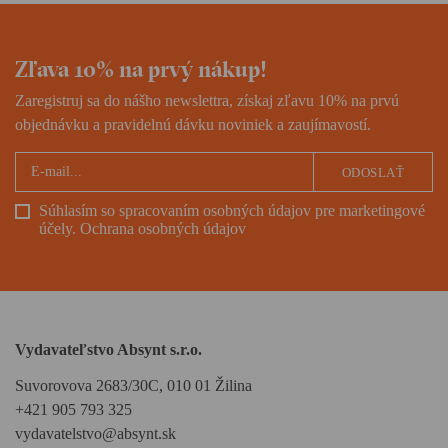
Sovietskeho zväzu.
Zľava 10% na prvý nákup!
Zaregistruj sa do nášho newslettra, získaj zľavu 10% na prvú
objednávku a pravidelnú dávku noviniek a zaujímavostí.
ODOSLAŤ
Súhlasím so spracovaním osobných údajov pre marketingové
účely.
Ochrana osobných údajov
Vydavateľstvo Absynt s.r.o.
Suvorovova 2683/30C, 010 01 Žilina
+421 905 793 325
vydavatelstvo@absynt.sk