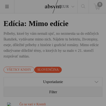
0
EUR
Edícia: Mimo edície
Príbehy, ktoré by vám nemali ujsť, no nezmestia sa do edičných
škatuliek, vydávame mimo nich. Nájdete tu beletriu, životopisy,
eseje, dôležité príbehy z histórie i grafické romány. Mimo edície
odkrývame dôležité témy, o ktorých by sa malo v 21. storočí
rozprávať nahlas.
VŠETKY KNIHY
SLOVENČINA
Usporiadanie
Filter