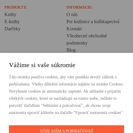
PRODUKTY:
INFORMÁCIE:
Knihy
O nás
E-knihy
Pre knižnice a kníhkupectvá
Darčeky
Kontakt
Všeobecné obchodné
podmienky
Blog
Ochrana osobných údajov
Vážime si vaše súkromie
Creative Europe
POHODLNÉ NAKUPOVANIE
Táto stránka používa cookies, aby vám ponúkla skvelý zážitok z
prehliadania. Všetky dôležité informácie nájdete na stránke Cookies.
Odosielame ihneď nasledujúci pracovný deň
Nevyhnuté cookies sú automaticky zapnuté. Ak súhlasíte s prijatím
Doprava zdarma už od 49 €
všetkých cookies, ktoré sa nachádzajú na tomto webe, môžete to
potvrdiť tlačidlom “Súhlasím a pokračovať", ak chcete svoje
PLATBY
nastavenia upraviť kliknite na tlačidlo “Upraviť nastavenia cookies".
SÚHLASÍM A POKRAČOVAŤ