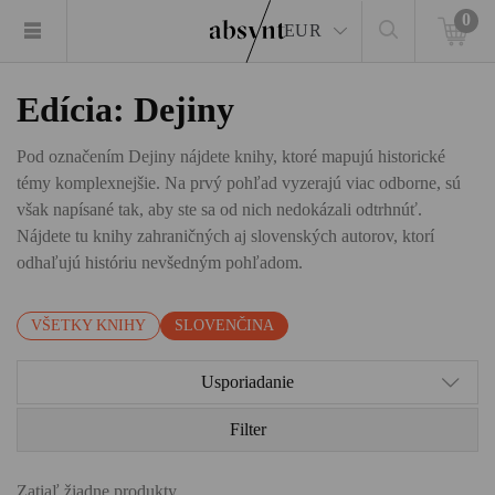
0
EUR
Edícia: Dejiny
Pod označením Dejiny nájdete knihy, ktoré mapujú historické
témy komplexnejšie. Na prvý pohľad vyzerajú viac odborne, sú
však napísané tak, aby ste sa od nich nedokázali odtrhnúť.
Nájdete tu knihy zahraničných aj slovenských autorov, ktorí
odhaľujú históriu nevšedným pohľadom.
VŠETKY KNIHY
SLOVENČINA
Usporiadanie
Filter
Zatiaľ žiadne produkty.