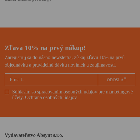
Zľava 10% na prvý nákup!
Zaregistruj sa do nášho newslettra, získaj zľavu 10% na prvú
objednávku a pravidelnú dávku noviniek a zaujímavostí.
ODOSLAŤ
Súhlasím so spracovaním osobných údajov pre marketingové
účely.
Ochrana osobných údajov
Vydavateľstvo Absynt s.r.o.