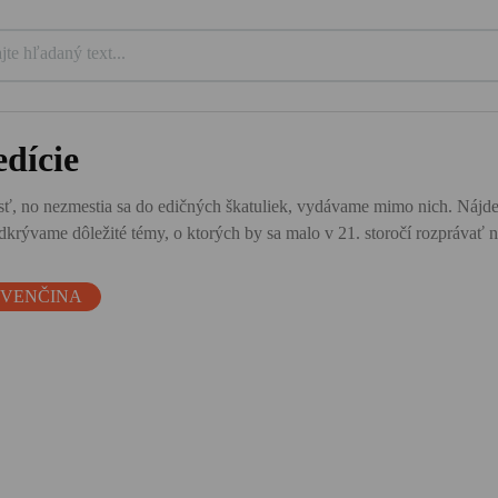
dície
ť, no nezmestia sa do edičných škatuliek, vydávame mimo nich. Nájdete tu
krývame dôležité témy, o ktorých by sa malo v 21. storočí rozprávať n
OVENČINA