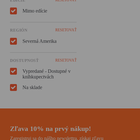
EDÍCIE
Mimo edície
REGIÓN
RESETOVAŤ
Severná Amerika
DOSTUPNOSŤ
RESETOVAŤ
Vypredané - Dostupné v
kníhkupectvách
Na sklade
Zľava 10% na prvý nákup!
Zaregistruj sa do nášho newslettra, získaj zľavu