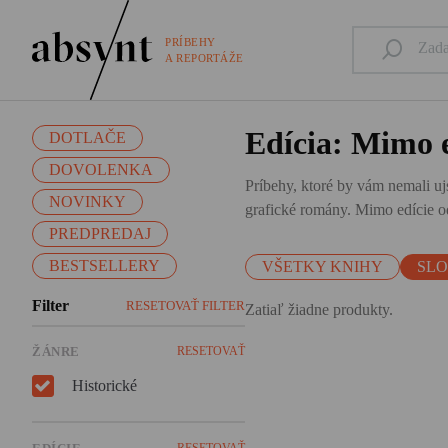
PRÍBEHY
A REPORTÁŽE
Edícia: Mimo e
DOTLAČE
DOVOLENKA
Príbehy, ktoré by vám nemali ujs
NOVINKY
grafické romány. Mimo edície od
PREDPREDAJ
BESTSELLERY
VŠETKY KNIHY
SL
Filter
RESETOVAŤ FILTER
Zatiaľ žiadne produkty.
ŽÁNRE
RESETOVAŤ
Historické
RESETOVAŤ