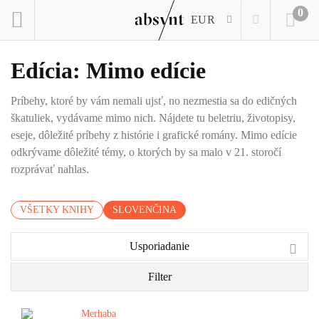
0
EUR
Edícia: Mimo edície
Príbehy, ktoré by vám nemali ujsť, no nezmestia sa do edičných
škatuliek, vydávame mimo nich. Nájdete tu beletriu, životopisy,
eseje, dôležité príbehy z histórie i grafické romány. Mimo edície
odkrývame dôležité témy, o ktorých by sa malo v 21. storočí
rozprávať nahlas.
VŠETKY KNIHY
SLOVENČINA
Usporiadanie
Filter