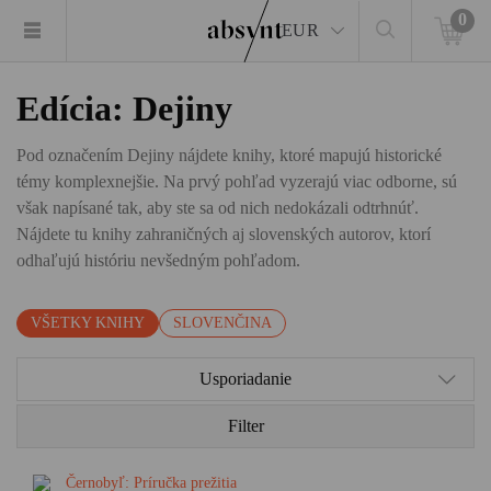
0
EUR
Edícia: Dejiny
Pod označením Dejiny nájdete knihy, ktoré mapujú historické
témy komplexnejšie. Na prvý pohľad vyzerajú viac odborne, sú
však napísané tak, aby ste sa od nich nedokázali odtrhnúť.
Nájdete tu knihy zahraničných aj slovenských autorov, ktorí
odhaľujú históriu nevšedným pohľadom.
VŠETKY KNIHY
SLOVENČINA
Usporiadanie
Filter