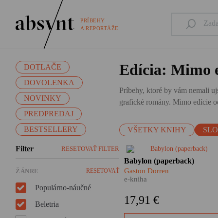
PRÍBEHY
A REPORTÁŽE
Edícia: Mimo e
DOTLAČE
DOVOLENKA
Príbehy, ktoré by vám nemali ujs
NOVINKY
grafické romány. Mimo edície od
PREDPREDAJ
BESTSELLERY
VŠETKY KNIHY
SL
Filter
RESETOVAŤ FILTER
​Ako sa môžete čo
Babylon (paperback)
najefektívnejšie naučiť po
Gaston Dorren
ŽÁNRE
RESETOVAŤ
vietnamsky? Prečo je nemčin
e-kniha
najväčším čudákom spomedz
Populárno-náučné
všetkých jazykov? A ako spo
17,91 €
komunikujú Indonézania,
Beletria
ktorých je 265 miliónov, žijú 