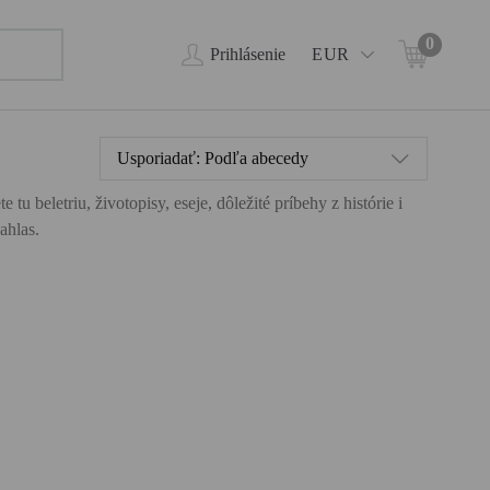
0
Prihlásenie
EUR
Usporiadať:
Podľa abecedy
 beletriu, životopisy, eseje, dôležité príbehy z histórie i
ahlas.
,
o
V
l