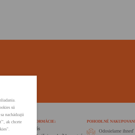
liadania.
ookies sú
 sa nachádzajú
INFORMÁCIE:
POHODLNÉ NAKUPOVAN
ť", ak chcete
O nás
kies".
Odosielame ihneď 