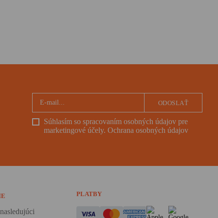
ODOSLAŤ
Súhlasím so spracovaním osobných údajov pre
marketingové účely.
Ochrana osobných údajov
PLATBY
IE
nasledujúci