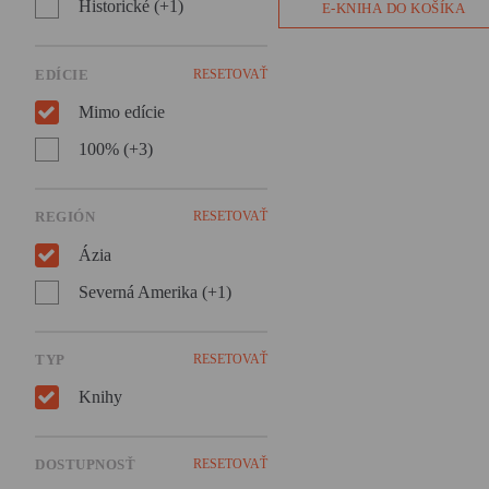
takmer tisícke ostrovov a
Historické (+1)
E-KNIHA DO KOŠÍKA
hovoria sedemsto jazykmi?
Pripravte sa, čaká vás Babylo
– divoká jazyková cesta okol
EDÍCIE
RESETOVAŤ
sveta!
Mimo edície
100% (+3)
REGIÓN
RESETOVAŤ
Ázia
Severná Amerika (+1)
TYP
RESETOVAŤ
Knihy
DOSTUPNOSŤ
RESETOVAŤ