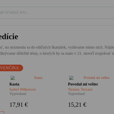
dície
ť, no nezmestia sa do edičných škatuliek, vydávame mimo nich. Nájdete tu
krývame dôležité témy, o ktorých by sa malo v 21. storočí rozprávať n
OVENČINA
Kasta je nálepka, ktorá hovorí,
​V tejto knihe nájdete Barmu
Kasta
Povedal mi veštec
ako máme s človekom
Thajsko, Laos, Kambodžu,
Isabel Wilkerson
Tiziano Terzani
a
zaobchádzať.
Vietnam, Čínu či Mongolsk
Vypredané
Vypredané
i
videné z tých
lu
najnezvyčajnejších uhlov. 
17,91 €
15,21 €
každej z týchto krajín hľada
na
Tiziano Terzani veštcov,