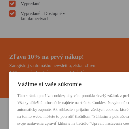
Vypredané
Vypredané - Dostupné v
kníhkupectvách
Zľava 10% na prvý nákup!
Zaregistruj sa do nášho newslettra, získaj zľavu
10% na prvú objednávku a pravidelnú dávku
noviniek a zaujímavostí.
Vážime si vaše súkromie
Táto stránka používa cookies, aby vám ponúkla skvelý zážitok z preh
Všetky dôležité informácie nájdete na stránke Cookies. Nevyhnuté c
automaticky zapnuté. Ak súhlasíte s prijatím všetkých cookies, ktoré
Vydavateľstvo Absynt s.r.o.
PRODUKTY:
na tomto webe, môžete to potvrdiť tlačidlom “Súhlasím a pokračova
Knihy
svoje nastavenia upraviť kliknite na tlačidlo “Upraviť nastavenia coo
Suvorovova 2683/30C, 010 01 Žilina