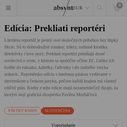
0
EUR
Edícia: Prekliati reportéri
Literárna reportáž je pestrý svet skutočných príbehov bez štipky
fikcie. Sú to dobrodružné romány, trilery, rodinné kroniky,
detektívky i love story. Prekliati reportéri prinášajú drsné
svedectvá o svete, v ktorom sa spoločne učíme žiť. Ľahko ich
hodíte do ruksaku, kabelky, ľadvinky i do zadného vrecka
nohavíc. Reportérsku edíciu s farebnou páskou vydávame v
slovenskom a českom jazyku, pričom každá krajina má vlastný
edičný plán. Knihy z tejto edície majú nezameniteľný dizajn, za
ktorým stojí grafická dizajnérka Pavlína Morháčová.
VŠETKY KNIHY
SLOVENČINA
Usporiadanie