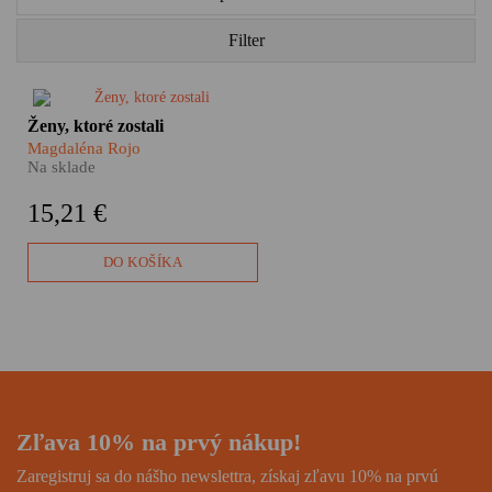
Filter
Migrácia nie je len o odchode
Ženy, ktoré zostali
človeka za hranice.
​Magdaléna Rojo
Neoddeliteľnou súčasťou tohto
Na sklade
fenoménu sú aj ženy a deti,
ktoré zostali v domovských
15,21 €
krajinách po tom, ako odišli ich
muži, otcovia či synovia. Čo je
s nimi?
DO KOŠÍKA
Zľava 10% na prvý nákup!
Zaregistruj sa do nášho newslettra, získaj zľavu 10% na prvú