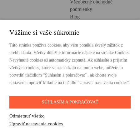
Všeobecné obchodné
podmienky
Blog
Ochrana osobných údajov
Vážime si vaše súkromie
Creative Europe
POHODLNÉ NAKUPOVANIE
Táto stránka používa cookies, aby vám ponúkla skvelý zážitok z
prehliadania. Všetky dôležité informácie nájdete na stránke Cookies.
Odosielame ihneď nasledujúci pracovný deň
Nevyhnuté cookies sú automaticky zapnuté. Ak súhlasíte s prijatím
Doprava zdarma už od 49 €
všetkých cookies, ktoré sa nachádzajú na tomto webe, môžete to
potvrdiť tlačidlom “Súhlasím a pokračovať", ak chcete svoje
PLATBY
nastavenia upraviť kliknite na tlačidlo “Upraviť nastavenia cookies".
SÚHLASÍM A POKRAČOVAŤ
SLEDUJTE NÁS
Odmietnuť všetko
Upraviť nastavenia cookies