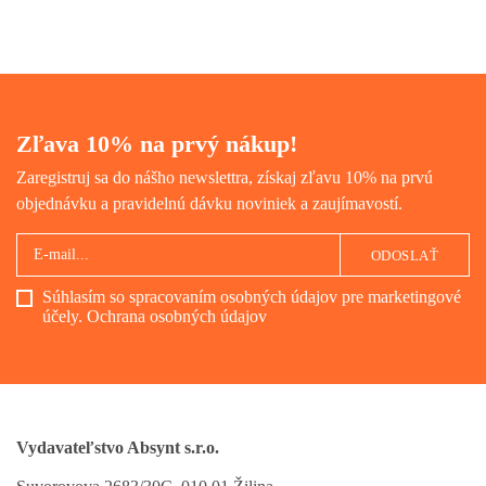
osobitosť, históriu a kultúru
určite stojí za to.
Zľava 10% na prvý nákup!
Zaregistruj sa do nášho newslettra, získaj zľavu 10% na prvú
objednávku a pravidelnú dávku noviniek a zaujímavostí.
ODOSLAŤ
Súhlasím so spracovaním osobných údajov pre marketingové
účely.
Ochrana osobných údajov
Vydavateľstvo Absynt s.r.o.