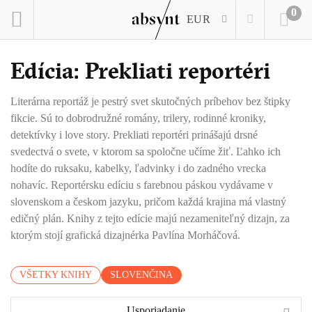
0
EUR
Edícia: Prekliati reportéri
Literárna reportáž je pestrý svet skutočných príbehov bez štipky
fikcie. Sú to dobrodružné romány, trilery, rodinné kroniky,
detektívky i love story. Prekliati reportéri prinášajú drsné
svedectvá o svete, v ktorom sa spoločne učíme žiť. Ľahko ich
hodíte do ruksaku, kabelky, ľadvinky i do zadného vrecka
nohavíc. Reportérsku edíciu s farebnou páskou vydávame v
slovenskom a českom jazyku, pričom každá krajina má vlastný
edičný plán. Knihy z tejto edície majú nezameniteľný dizajn, za
ktorým stojí grafická dizajnérka Pavlína Morháčová.
VŠETKY KNIHY
SLOVENČINA
Usporiadanie