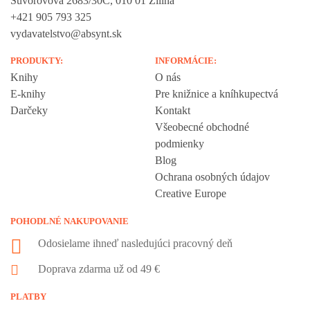
Suvorovova 2683/30C, 010 01 Žilina
+421 905 793 325
vydavatelstvo@absynt.sk
PRODUKTY:
INFORMÁCIE:
Knihy
O nás
E-knihy
Pre knižnice a kníhkupectvá
Darčeky
Kontakt
Všeobecné obchodné
podmienky
Blog
Ochrana osobných údajov
Creative Europe
POHODLNÉ NAKUPOVANIE
Odosielame ihneď nasledujúci pracovný deň
Doprava zdarma už od 49 €
PLATBY