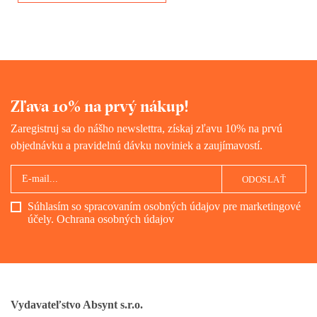
ochotných zomrieť za Führera.
Ako vychovať nacistu je
jedinečná reportážna sonda do
hĺbky nacistickej duše.
Zľava 10% na prvý nákup!
Zaregistruj sa do nášho newslettra, získaj zľavu 10% na prvú
objednávku a pravidelnú dávku noviniek a zaujímavostí.
ODOSLAŤ
Súhlasím so spracovaním osobných údajov pre marketingové
účely.
Ochrana osobných údajov
Vydavateľstvo Absynt s.r.o.