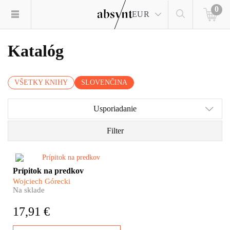
0
EUR
Katalóg
VŠETKY KNIHY
SLOVENČINA
Usporiadanie
Filter
Niektoré miesta na svete sú
Prípitok na predkov
možno priďaleko. Ukrývajú sa
Wojciech Górecki
za vysokými horami. Alebo sú
Na sklade
príliš cudzie. Skrátka –
nepoznáme ich. Tri krajiny
17,91 €
Južného Kaukazu, Arménsko,
Azerbajdžan a Gruzínsko medzi