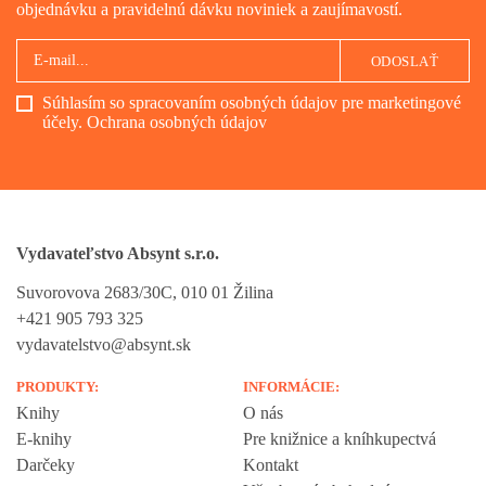
objednávku a pravidelnú dávku noviniek a zaujímavostí.
ODOSLAŤ
Súhlasím so spracovaním osobných údajov pre marketingové
účely.
Ochrana osobných údajov
Vydavateľstvo Absynt s.r.o.
Suvorovova 2683/30C, 010 01 Žilina
+421 905 793 325
vydavatelstvo@absynt.sk
PRODUKTY:
INFORMÁCIE:
Knihy
O nás
E-knihy
Pre knižnice a kníhkupectvá
Darčeky
Kontakt