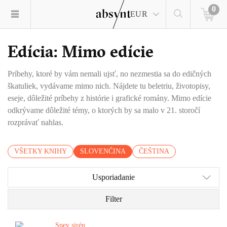
0
EUR
Edícia: Mimo edície
Príbehy, ktoré by vám nemali ujsť, no nezmestia sa do edičných
škatuliek, vydávame mimo nich. Nájdete tu beletriu, životopisy,
eseje, dôležité príbehy z histórie i grafické romány. Mimo edície
odkrývame dôležité témy, o ktorých by sa malo v 21. storočí
rozprávať nahlas.
VŠETKY KNIHY
SLOVENČINA
ČEŠTINA
Usporiadanie
Filter