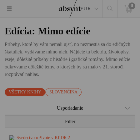
0
EUR
Edícia: Mimo edície
Príbehy, ktoré by vám nemali ujsť, no nezmestia sa do edičných
škatuliek, vydávame mimo nich. Nájdete tu beletriu, životopisy,
eseje, dôležité príbehy z histórie i grafické romány. Mimo edície
odkrývame dôležité témy, o ktorých by sa malo v 21. storočí
rozprávať nahlas.
VŠETKY KNIHY
SLOVENČINA
Usporiadanie
Filter