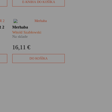
padajúcich bômb.
E-KNIHA DO KOŠÍKA
stva
​Niečo na tom Turecku asi bude,
R 2
Merhaba
inak by na jeho pláže
Witold Szabłowski
vy
nesmerovali desaťtisíce
Na sklade
h?
Slovákov ročne. Ak patríte
medzi nich, určite by vám
16,11 €
v kufri nemala chýbať kniha
ov.
Merhaba.
DO KOŠÍKA
í sa
.
v z
ete.