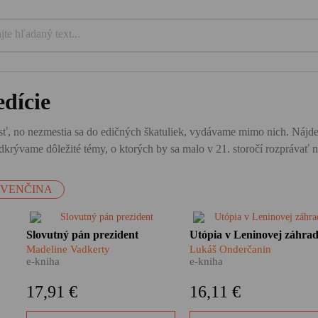
dície
ť, no nezmestia sa do edičných škatuliek, vydávame mimo nich. Nájdete tu
krývame dôležité témy, o ktorých by sa malo v 21. storočí rozprávať n
OVENČINA
Zúfalí ľudia píšu prezidentovi
Nie je to žiadna fatamorgán
Slovutný pán prezident
Utópia v Leninovej záhra
O
Tisovi. Žiadajú ho o pomoc. O
pred očami sa im skutočne
Madeline Vadkerty
Lukáš Onderčanin
n?
záchranu života. A čo na to on?
črtajú obrysy vysnívaného r
e-kniha
e-kniha
ty
Američanka Madeline Vadkerty
Ďaleko za chrbtami necháv
vypátrala v slovenských
československú biedu a
17,91 €
16,11 €
archívoch stovky osobných
vyrážajú za volaním svojho
listov adresovaných
srdca – do Sovietskeho zvä