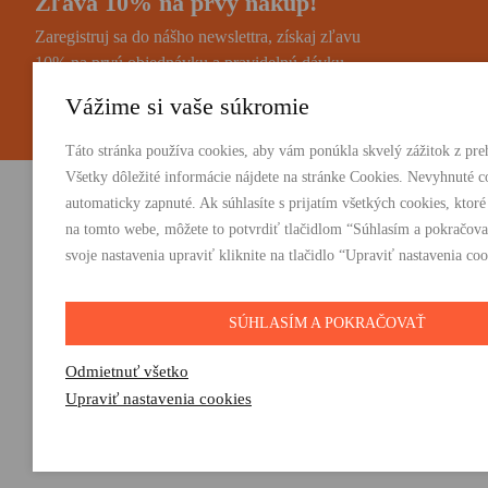
Zľava 10% na prvý nákup!
Zaregistruj sa do nášho newslettra, získaj zľavu
10% na prvú objednávku a pravidelnú dávku
noviniek a zaujímavostí.
Vážime si vaše súkromie
Táto stránka používa cookies, aby vám ponúkla skvelý zážitok z preh
Všetky dôležité informácie nájdete na stránke Cookies. Nevyhnuté c
automaticky zapnuté. Ak súhlasíte s prijatím všetkých cookies, ktoré
Vydavateľstvo Absynt s.r.o.
PRODUKTY:
na tomto webe, môžete to potvrdiť tlačidlom “Súhlasím a pokračova
Knihy
svoje nastavenia upraviť kliknite na tlačidlo “Upraviť nastavenia coo
Suvorovova 2683/30C, 010 01 Žilina
E-knihy
+421 905 793 325
Darčeky
vydavatelstvo@absynt.sk
SÚHLASÍM A POKRAČOVAŤ
Odmietnuť všetko
Upraviť nastavenia cookies