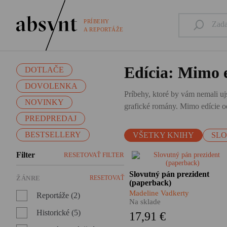
PRÍBEHY
A REPORTÁŽE
Edícia: Mimo e
DOTLAČE
DOVOLENKA
Príbehy, ktoré by vám nemali ujs
NOVINKY
grafické romány. Mimo edície od
PREDPREDAJ
BESTSELLERY
VŠETKY KNIHY
SL
Filter
RESETOVAŤ FILTER
Zúfalí ľudia píšu prezidentovi
Slovutný pán prezident
Tisovi. Žiadajú ho o pomoc. 
ŽÁNRE
RESETOVAŤ
(paperback)
záchranu života. A čo na to o
Američanka Madeline Vadker
Madeline Vadkerty
Reportáže (2)
vypátrala v slovenských
Na sklade
archívoch stovky osobných
Historické (5)
17,91 €
listov adresovaných