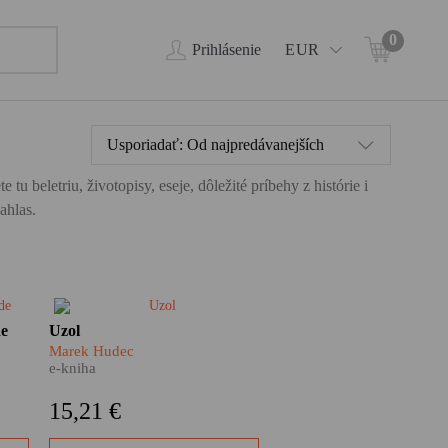
0
Prihlásenie
EUR
Usporiadať:
Od najpredávanejších
 beletriu, životopisy, eseje, dôležité príbehy z histórie i
ahlas.
a –
Hlavnou postavou tejto knihy
de
Uzol
je mesto. Spálené mesto. Mesto
Marek Hudec
aja.
z prachu, popola a ruín. Marek
e-kniha
ajú
Hudec vo svojom
dokumentárnom románe Uzol
15,21 €
skúma rany, ktoré na Nových
zu.
Zámkoch zanechali tony