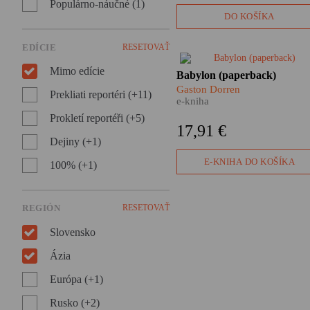
prezidentovi, ktoré nám
Populárno-náučné (1)
ponúkajú neznámy obraz
DO KOŠÍKA
holokaustu na Slovensku.
EDÍCIE
RESETOVAŤ
Mimo edície
​Ako sa môžete čo
Babylon (paperback)
najefektívnejšie naučiť po
Gaston Dorren
Prekliati reportéri (+11)
vietnamsky? Prečo je nemčin
e-kniha
najväčším čudákom spomedz
Prokletí reportéři (+5)
všetkých jazykov? A ako spo
17,91 €
komunikujú Indonézania,
Dejiny (+1)
ktorých je 265 miliónov, žijú 
takmer tisícke ostrovov a
E-KNIHA DO KOŠÍKA
100% (+1)
hovoria sedemsto jazykmi?
Pripravte sa, čaká vás Babylo
– divoká jazyková cesta okol
sveta!
REGIÓN
RESETOVAŤ
Slovensko
Ázia
Európa (+1)
Rusko (+2)