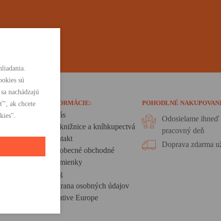
liadania.
ookies sú
 sa nachádzajú
INFORMÁCIE:
POHODLNÉ NAKUPOVAN
ť", ak chcete
O nás
kies".
Odosielame ihneď 
Pre knižnice a kníhkupectvá
pracovný deň
Kontakt
Doprava zdarma už
Všeobecné obchodné
podmienky
Blog
Ochrana osobných údajov
Creative Europe