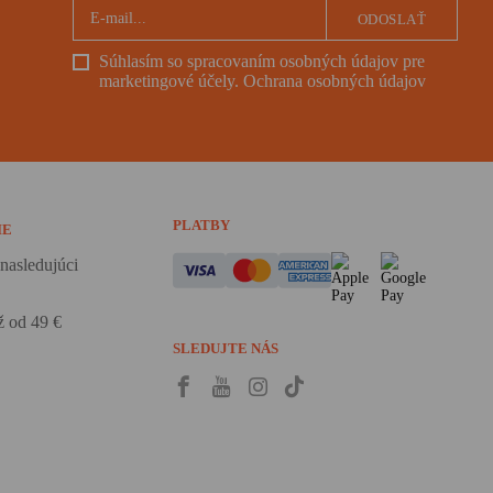
ODOSLAŤ
Súhlasím so spracovaním osobných údajov pre
marketingové účely.
Ochrana osobných údajov
PLATBY
IE
nasledujúci
 od 49 €
SLEDUJTE NÁS