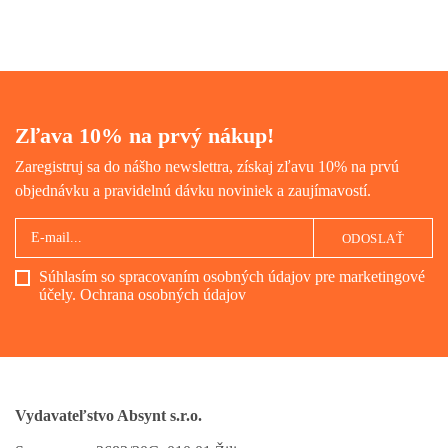
Odpoveď ponúka Patrick
Radden Keefe vo svojej
fenomenálnej knihe Impérium
bolesti.
Zľava 10% na prvý nákup!
Zaregistruj sa do nášho newslettra, získaj zľavu 10% na prvú
objednávku a pravidelnú dávku noviniek a zaujímavostí.
ODOSLAŤ
Súhlasím so spracovaním osobných údajov pre marketingové
účely.
Ochrana osobných údajov
Vydavateľstvo Absynt s.r.o.