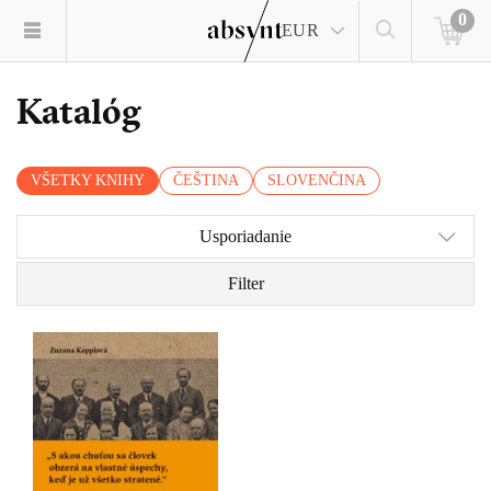
0
EUR
Katalóg
VŠETKY KNIHY
ČEŠTINA
SLOVENČINA
Usporiadanie
Filter
Dejiny jednej rodiny,
dejiny jednej krajiny.
Množstvo hlasov z
rôznych etáp 20. storočia
sa v knihe Zuzany
Kepplovej zlieva do
epického obrazu malých i