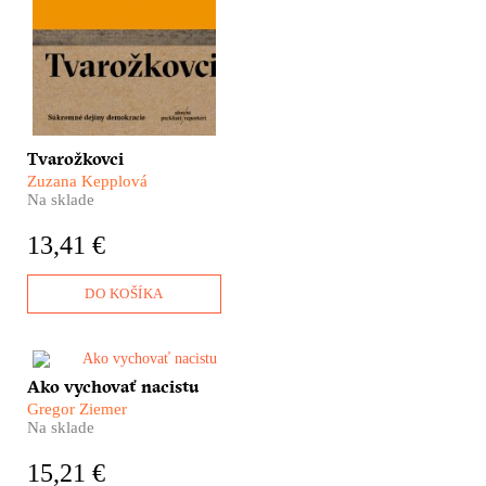
veľkých dejín, ktoré sa
zrkadlia v príbehu
brezovskej rodiny
Tvarožkovcov.
Tvarožkovci
Zuzana Kepplová
Na sklade
13,41 €
DO KOŠÍKA
​Veľká Hitlerova armáda sa
Ako vychovať nacistu
nezrodila v kasárňach, ale
Gregor Ziemer
v školských laviciach.
Na sklade
Americký pedagóg Gregor
Ziemer sa v tridsiatych rokoch
15,21 €
do detailov zoznámil so