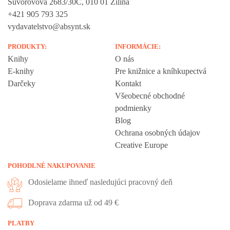
Suvorovova 2683/30C, 010 01 Žilina
+421 905 793 325
vydavatelstvo@absynt.sk
PRODUKTY:
INFORMÁCIE:
Knihy
O nás
E-knihy
Pre knižnice a kníhkupectvá
Darčeky
Kontakt
Všeobecné obchodné
podmienky
Blog
Ochrana osobných údajov
Creative Europe
POHODLNÉ NAKUPOVANIE
Odosielame ihneď nasledujúci pracovný deň
Doprava zdarma už od 49 €
PLATBY