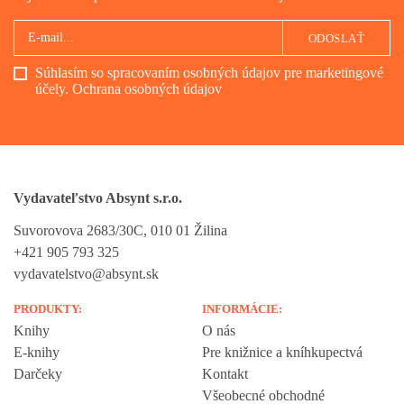
ODOSLAŤ
Súhlasím so spracovaním osobných údajov pre marketingové
účely.
Ochrana osobných údajov
Vydavateľstvo Absynt s.r.o.
Suvorovova 2683/30C, 010 01 Žilina
+421 905 793 325
vydavatelstvo@absynt.sk
PRODUKTY:
INFORMÁCIE:
Knihy
O nás
E-knihy
Pre knižnice a kníhkupectvá
Darčeky
Kontakt
Všeobecné obchodné