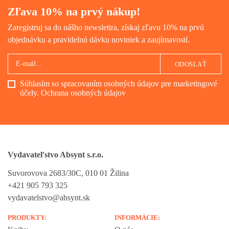
Zľava 10% na prvý nákup!
Zaregistruj sa do nášho newslettra, získaj zľavu 10% na prvú
objednávku a pravidelnú dávku noviniek a zaujímavostí.
ODOSLAŤ
Súhlasím so spracovaním osobných údajov pre marketingové
účely.
Ochrana osobných údajov
Vydavateľstvo Absynt s.r.o.
Suvorovova 2683/30C, 010 01 Žilina
+421 905 793 325
vydavatelstvo@absynt.sk
PRODUKTY:
INFORMÁCIE: