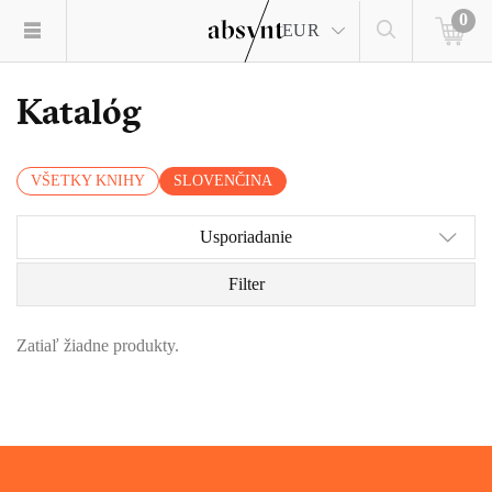
0
EUR
Katalóg
VŠETKY KNIHY
SLOVENČINA
Usporiadanie
Filter
Zatiaľ žiadne produkty.