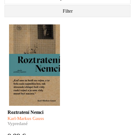
Filter
Vzrušujúca a zároveň
smutná kniha o osudoch
ľudí žijúcich na okraji
sveta i o nacionalizme,
ktorý je hybnou, ale aj
zhubnou silou histórie
mnohých národov.
Roztratení Nemci
Karl-Markus Gauss
Vypredané