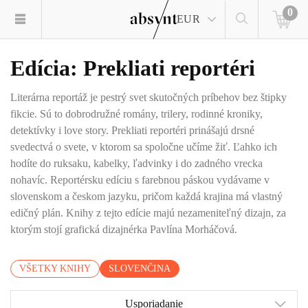
0
EUR
Edícia: Prekliati reportéri
Literárna reportáž je pestrý svet skutočných príbehov bez štipky
fikcie. Sú to dobrodružné romány, trilery, rodinné kroniky,
detektívky i love story. Prekliati reportéri prinášajú drsné
svedectvá o svete, v ktorom sa spoločne učíme žiť. Ľahko ich
hodíte do ruksaku, kabelky, ľadvinky i do zadného vrecka
nohavíc. Reportérsku edíciu s farebnou páskou vydávame v
slovenskom a českom jazyku, pričom každá krajina má vlastný
edičný plán. Knihy z tejto edície majú nezameniteľný dizajn, za
ktorým stojí grafická dizajnérka Pavlína Morháčová.
VŠETKY KNIHY
SLOVENČINA
Usporiadanie