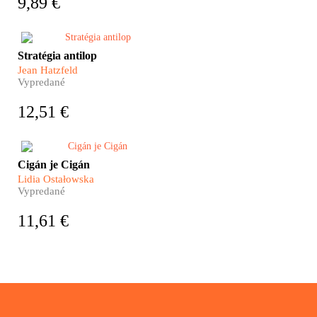
9,89 €
Dvadsať rokov po strašnom
Stratégia antilop
rwandskom vraždení sa Jean
Jean Hatzfeld
Hatzfeld vracia na miesta
Vypredané
teroru. Pýta sa a rovnako
pozorne počúva obe strany –
12,51 €
tých, ktorí držali rukoväte
mačiet i tých, ktorých sa
dotýkali ich čepele.
Žiaden postkomunistický štát
Cigán je Cigán
nevypracoval zmysluplný
Lidia Ostałowska
model spolunažívania s
Vypredané
rómskou menšinou, ktorá v
próze bežných dní zostáva
11,61 €
nepovšimnutá, avšak pozornosť
budí výlučne titulkami médií o
deportácií z Francúzska, o
stavaní get na Slovensku, o
zákaze žobrania v Poľsku.