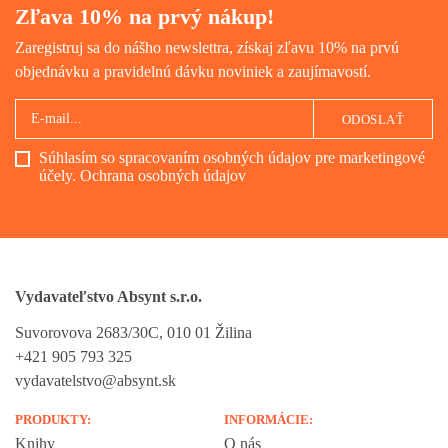
Zľava 10% na prvý nákup!
Zaregistruj sa do nášho newslettra, získaj zľavu 10% na prvú
objednávku a pravidelnú dávku noviniek a zaujímavostí.
ODOSLAŤ
Súhlasím so spracovaním osobných údajov pre marketingové
účely.
Ochrana osobných údajov
Vydavateľstvo Absynt s.r.o.
Suvorovova 2683/30C, 010 01 Žilina
+421 905 793 325
vydavatelstvo@absynt.sk
PRODUKTY:
INFORMÁCIE:
Knihy
O nás