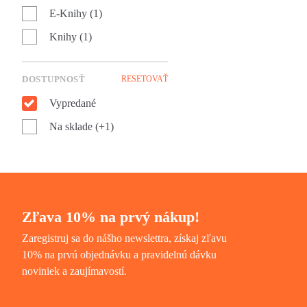
E-Knihy (1)
Knihy (1)
DOSTUPNOSŤ
RESETOVAŤ
Vypredané
Na sklade (+1)
Zľava 10% na prvý nákup!
Zaregistruj sa do nášho newslettra, získaj zľavu
10% na prvú objednávku a pravidelnú dávku
noviniek a zaujímavostí.