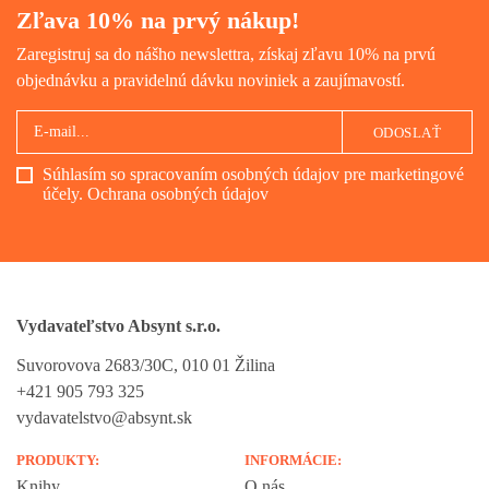
Zľava 10% na prvý nákup!
Zaregistruj sa do nášho newslettra, získaj zľavu 10% na prvú
objednávku a pravidelnú dávku noviniek a zaujímavostí.
ODOSLAŤ
Súhlasím so spracovaním osobných údajov pre marketingové
účely.
Ochrana osobných údajov
Vydavateľstvo Absynt s.r.o.
Suvorovova 2683/30C, 010 01 Žilina
+421 905 793 325
vydavatelstvo@absynt.sk
PRODUKTY:
INFORMÁCIE:
Knihy
O nás