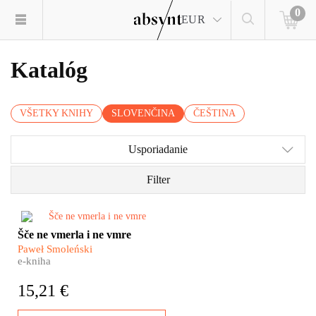
0
EUR
Katalóg
VŠETKY KNIHY
SLOVENČINA
ČEŠTINA
Usporiadanie
Filter
Je to vášnivý rozhovor
Šče ne vmerla i ne vmre
poľského reportéra Pawła
Paweł Smoleński
Smoleńského s Jurijom
e-kniha
Andruchovyčom, ukrajinským
básnikom, prozaikom a
15,21 €
hudobníkom, ktorý spolu s
tisíckami ľudí protestoval na