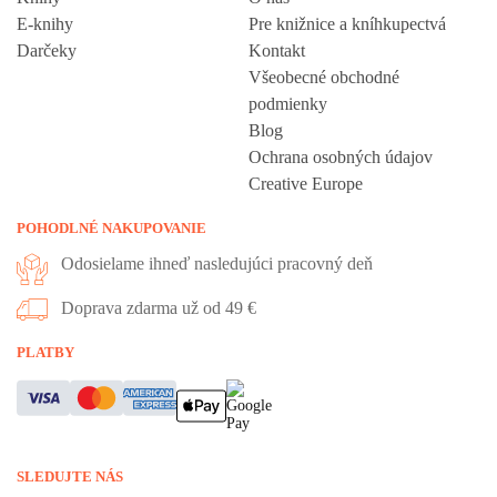
E-knihy
Pre knižnice a kníhkupectvá
Darčeky
Kontakt
Všeobecné obchodné
podmienky
Blog
Ochrana osobných údajov
Creative Europe
POHODLNÉ NAKUPOVANIE
Odosielame ihneď nasledujúci pracovný deň
Doprava zdarma už od 49 €
Vážime si vaše súkromie
PLATBY
Táto stránka používa cookies, aby vám ponúkla skvelý zážitok z
prehliadania. Všetky dôležité informácie nájdete na stránke Cookies.
Nevyhnuté cookies sú automaticky zapnuté. Ak súhlasíte s prijatím
SLEDUJTE NÁS
všetkých cookies, ktoré sa nachádzajú na tomto webe, môžete to