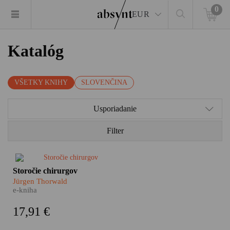
0
EUR
Katalóg
VŠETKY KNIHY
SLOVENČINA
Usporiadanie
Filter
Aj chirurgia má svoje dejiny.
Storočie chirurgov
Pestré a úchvatné. Čo
Jürgen Thorwald
predchádzalo prvému ostrému
e-kniha
zárezu skalpelom do živej
ľudskej kože? Aj o tom nám
17,91 €
rozpráva nemecký spisovateľ
Jürgen Thorwald vo svojej