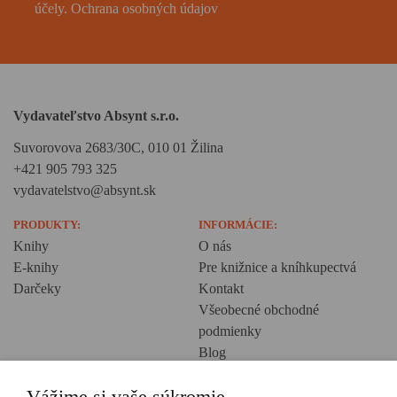
účely.
Ochrana osobných údajov
Vydavateľstvo Absynt s.r.o.
Suvorovova 2683/30C, 010 01 Žilina
+421 905 793 325
vydavatelstvo@absynt.sk
PRODUKTY:
INFORMÁCIE:
Knihy
O nás
E-knihy
Pre knižnice a kníhkupectvá
Darčeky
Kontakt
Všeobecné obchodné
podmienky
Blog
Ochrana osobných údajov
Vážime si vaše súkromie
Creative Europe