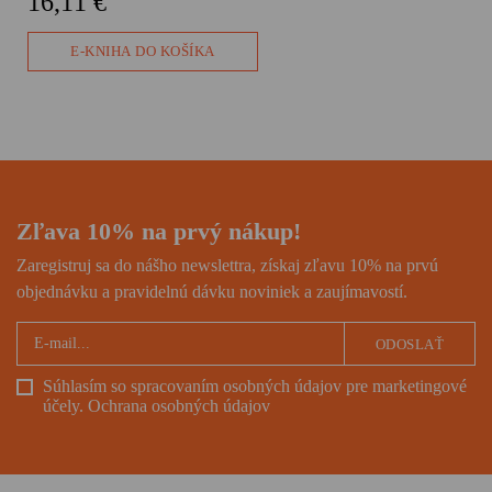
16,11 €
témy šikanovania či
bezdomovectva a búra mnohé
predsudky.
E-KNIHA DO KOŠÍKA
Zľava 10% na prvý nákup!
Zaregistruj sa do nášho newslettra, získaj zľavu 10% na prvú
objednávku a pravidelnú dávku noviniek a zaujímavostí.
ODOSLAŤ
Súhlasím so spracovaním osobných údajov pre marketingové
účely.
Ochrana osobných údajov