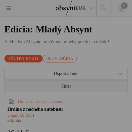
0
EUR
Edícia: Mladý Absynt
V Mladom Absynte prinášame príbehy pre deti a mládež.
VŠETKY KNIHY
SLOVENČINA
Usporiadanie
Filter
Dobrodružný detektívny príbeh
Hrdina z nočného autobusu
vyrozprávaný z pohľadu
​Onjali Q. Raúf
chlapca, ktorý neustále šikanuje
e-kniha
spolužiakov i svoje okolie. S
humorom a ľahkosťou odkrýva