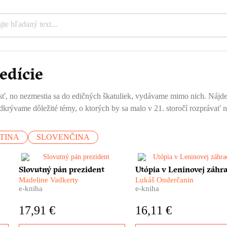
edície
ť, no nezmestia sa do edičných škatuliek, vydávame mimo nich. Nájdete tu
krývame dôležité témy, o ktorých by sa malo v 21. storočí rozprávať n
TINA
SLOVENČINA
ám
Zúfalí ľudia píšu prezidentovi
Nie je to žiadna fatamorgán
Slovutný pán prezident
Utópia v Leninovej záhr
Tisovi. Žiadajú ho o pomoc. O
pred očami sa im skutočne
Madeline Vadkerty
Lukáš Onderčanin
záchranu života. A čo na to on?
črtajú obrysy vysnívaného r
e-kniha
e-kniha
i
Američanka Madeline Vadkerty
Ďaleko za chrbtami necháv
lú
vypátrala v slovenských
československú biedu a
17,91 €
16,11 €
archívoch stovky osobných
vyrážajú za volaním svojho
listov adresovaných
srdca – do Sovietskeho zvä