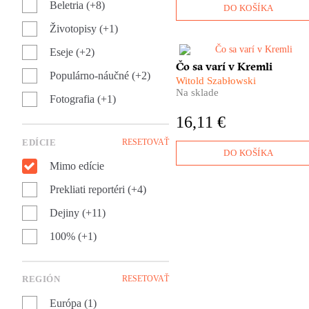
Beletria (+8)
DO KOŠÍKA
Životopisy (+1)
Eseje (+2)
​Prečo s posledným ruským
Čo sa varí v Kremli
cárom Mikulášom II. zastrelili
Populárno-náučné (+2)
Witold Szabłowski
aj jeho kuchára? Čo sa varilo
Na sklade
Fotografia (+1)
prvým likvidátorom
černobyľskej katastrofy? A kt
16,11 €
dal Gagarinovi pred odletom 
kozmu vypiť pohár mlieka?
EDÍCIE
RESETOVAŤ
Spoznajte Rusko cez
DO KOŠÍKA
kuchynské dvere vo
Mimo edície
vynikajúcej kulinárskej
reportáži Witolda
Prekliati reportéri (+4)
Szabłowského!
Dejiny (+11)
100% (+1)
REGIÓN
RESETOVAŤ
Európa (1)