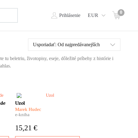
0
Prihlásenie
EUR
Usporiadať:
Od najpredávanejších
 beletriu, životopisy, eseje, dôležité príbehy z histórie i
ahlas.
a –
Hlavnou postavou tejto knihy
ade
Uzol
je mesto. Spálené mesto. Mesto
Marek Hudec
aja.
z prachu, popola a ruín. Marek
e-kniha
ajú
Hudec vo svojom
dokumentárnom románe Uzol
15,21 €
skúma rany, ktoré na Nových
zu.
Zámkoch zanechali tony