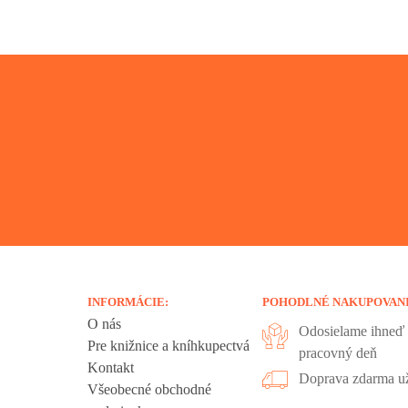
INFORMÁCIE:
POHODLNÉ NAKUPOVAN
O nás
Odosielame ihneď 
Pre knižnice a kníhkupectvá
pracovný deň
Kontakt
liadania.
Doprava zdarma už
Všeobecné obchodné
ookies sú