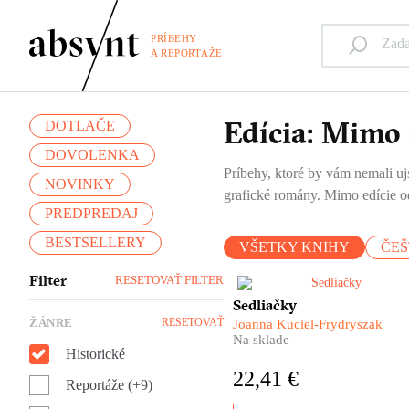
PRÍBEHY
A REPORTÁŽE
Edícia: Mimo 
DOTLAČE
DOVOLENKA
Príbehy, ktoré by vám nemali ujs
NOVINKY
grafické romány. Mimo edície od
PREDPREDAJ
BESTSELLERY
VŠETKY KNIHY
ČEŠ
Filter
RESETOVAŤ FILTER
Joanna Kuciel-Frydryszak n
Sedliačky
v knihe Sedliačky ponúka
ŽÁNRE
RESETOVAŤ
Joanna Kuciel-Frydryszak
dojemný a mimoriadne silný
Na sklade
portrét žien, ktoré s ohnutým
Historické
chrbtami niesli na pleciach ce
22,41 €
krajinu. Sú to naše babky a
Reportáže (+9)
prababky...