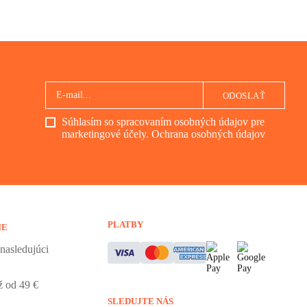
ODOSLAŤ
Súhlasím so spracovaním osobných údajov pre
marketingové účely.
Ochrana osobných údajov
PLATBY
IE
nasledujúci
 od 49 €
SLEDUJTE NÁS