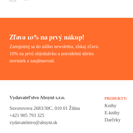
Zľava 10% na prvý nákup!
Zaregistruj sa do nášho newslettra, získaj zľavu
10% na prvú objednávku a pravidelnú dávku
noviniek a zaujímavostí.
Vydavateľstvo Absynt s.r.o.
PRODUKTY:
Knihy
Suvorovova 2683/30C, 010 01 Žilina
Vážime si vaše súkromie
E-knihy
+421 905 793 325
Darčeky
vydavatelstvo@absynt.sk
Táto stránka používa cookies, aby vám ponúkla skvelý zážitok z preh
Všetky dôležité informácie nájdete na stránke Cookies. Nevyhnuté c