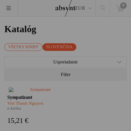
0
EUR
Katalóg
VŠETKY KNIHY
SLOVENČINA
Usporiadanie
Filter
Jeden je agent vietnamských
Sympatizant
komunistov, druhý slúži
Viet Thanh Nguyen
juhovietnamskému
e-kniha
demokratickému režimu. Sú
dvaja a pritom je len jeden.
15,21 €
Rozštiepená osobnosť i
rozštiepená myseľ dvojitého