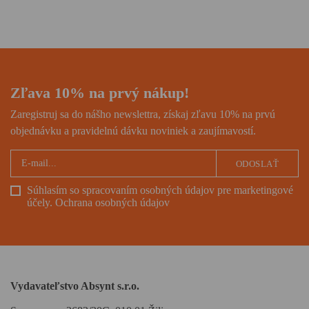
zamrznutých úpätiach strechy
sveta i hľadača vnútorného
pokoja, román ocenený
prestížnou National Book
Award.
Zľava 10% na prvý nákup!
Zaregistruj sa do nášho newslettra, získaj zľavu 10% na prvú
objednávku a pravidelnú dávku noviniek a zaujímavostí.
ODOSLAŤ
Súhlasím so spracovaním osobných údajov pre marketingové
účely.
Ochrana osobných údajov
Vydavateľstvo Absynt s.r.o.