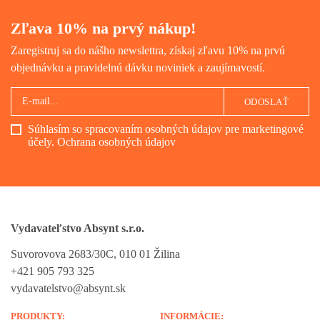
Zľava 10% na prvý nákup!
Zaregistruj sa do nášho newslettra, získaj zľavu 10% na prvú
objednávku a pravidelnú dávku noviniek a zaujímavostí.
ODOSLAŤ
Súhlasím so spracovaním osobných údajov pre marketingové
účely.
Ochrana osobných údajov
Vydavateľstvo Absynt s.r.o.
Suvorovova 2683/30C, 010 01 Žilina
+421 905 793 325
vydavatelstvo@absynt.sk
PRODUKTY:
INFORMÁCIE: