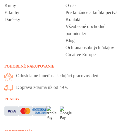
Knihy
O nás
E-knihy
Pre knižnice a kníhkupectvá
Darčeky
Kontakt
Všeobecné obchodné
podmienky
Blog
Ochrana osobných údajov
Creative Europe
POHODLNÉ NAKUPOVANIE
Odosielame ihneď nasledujúci pracovný deň
Doprava zdarma už od 49 €
Vážime si vaše súkromie
PLATBY
Táto stránka používa cookies, aby vám ponúkla skvelý zážitok z
prehliadania. Všetky dôležité informácie nájdete na stránke Cookies.
Nevyhnuté cookies sú automaticky zapnuté. Ak súhlasíte s prijatím