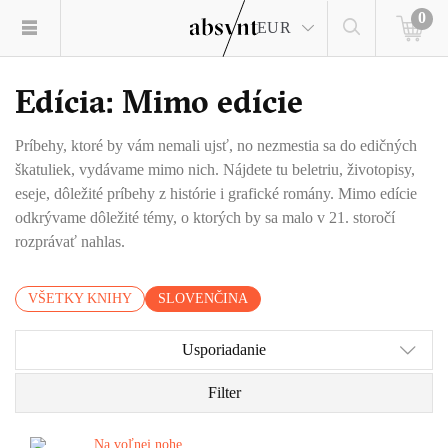
0
EUR
Edícia: Mimo edície
Príbehy, ktoré by vám nemali ujsť, no nezmestia sa do edičných
škatuliek, vydávame mimo nich. Nájdete tu beletriu, životopisy,
eseje, dôležité príbehy z histórie i grafické romány. Mimo edície
odkrývame dôležité témy, o ktorých by sa malo v 21. storočí
rozprávať nahlas.
VŠETKY KNIHY
SLOVENČINA
Usporiadanie
Filter