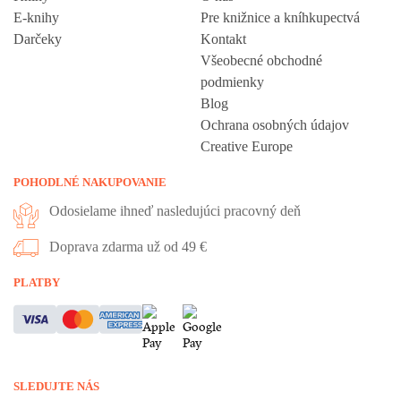
E-knihy
Pre knižnice a kníhkupectvá
Darčeky
Kontakt
Všeobecné obchodné
podmienky
Blog
Ochrana osobných údajov
Creative Europe
POHODLNÉ NAKUPOVANIE
Odosielame ihneď nasledujúci pracovný deň
Doprava zdarma už od 49 €
Vážime si vaše súkromie
PLATBY
Táto stránka používa cookies, aby vám ponúkla skvelý zážitok z
prehliadania. Všetky dôležité informácie nájdete na stránke Cookies.
Nevyhnuté cookies sú automaticky zapnuté. Ak súhlasíte s prijatím
SLEDUJTE NÁS
všetkých cookies, ktoré sa nachádzajú na tomto webe, môžete to