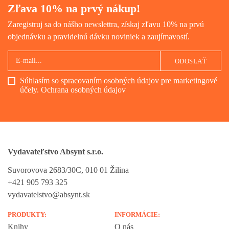
Zľava 10% na prvý nákup!
Zaregistruj sa do nášho newslettra, získaj zľavu 10% na prvú
objednávku a pravidelnú dávku noviniek a zaujímavostí.
ODOSLAŤ
Súhlasím so spracovaním osobných údajov pre marketingové
účely.
Ochrana osobných údajov
Vydavateľstvo Absynt s.r.o.
Suvorovova 2683/30C, 010 01 Žilina
+421 905 793 325
vydavatelstvo@absynt.sk
PRODUKTY:
INFORMÁCIE:
Knihy
O nás