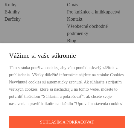
Knihy
O nás
E-knihy
Pre knižnice a kníhkupectvá
Darčeky
Kontakt
Všeobecné obchodné
podmienky
Blog
Ochrana osobných údajov
Vážime si vaše súkromie
Creative Europe
POHODLNÉ NAKUPOVANIE
Táto stránka používa cookies, aby vám ponúkla skvelý zážitok z
prehliadania. Všetky dôležité informácie nájdete na stránke Cookies.
Odosielame ihneď nasledujúci pracovný deň
Nevyhnuté cookies sú automaticky zapnuté. Ak súhlasíte s prijatím
Doprava zdarma už od 49 €
všetkých cookies, ktoré sa nachádzajú na tomto webe, môžete to
potvrdiť tlačidlom “Súhlasím a pokračovať", ak chcete svoje
PLATBY
nastavenia upraviť kliknite na tlačidlo “Upraviť nastavenia cookies".
SÚHLASÍM A POKRAČOVAŤ
SLEDUJTE NÁS