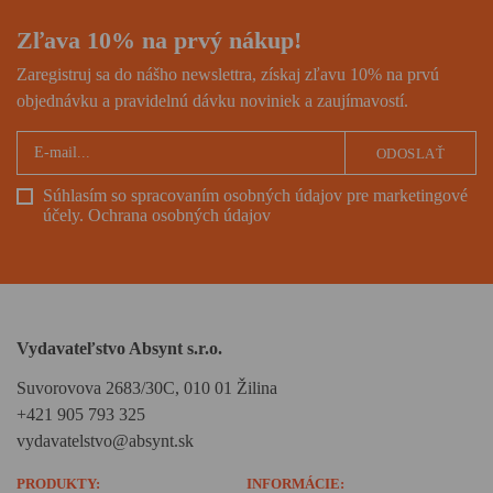
Zľava 10% na prvý nákup!
Zaregistruj sa do nášho newslettra, získaj zľavu 10% na prvú
objednávku a pravidelnú dávku noviniek a zaujímavostí.
ODOSLAŤ
Súhlasím so spracovaním osobných údajov pre marketingové
účely.
Ochrana osobných údajov
Vydavateľstvo Absynt s.r.o.
Suvorovova 2683/30C, 010 01 Žilina
+421 905 793 325
vydavatelstvo@absynt.sk
PRODUKTY:
INFORMÁCIE: