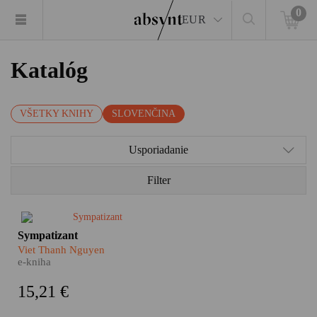
0
EUR
Katalóg
VŠETKY KNIHY
SLOVENČINA
Usporiadanie
Filter
Jeden je agent vietnamských
Sympatizant
komunistov, druhý slúži
Viet Thanh Nguyen
juhovietnamskému
e-kniha
demokratickému režimu. Sú
dvaja a pritom je len jeden.
15,21 €
Rozštiepená osobnosť i
rozštiepená myseľ dvojitého