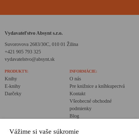
Vydavateľstvo Absynt s.r.o.
Suvorovova 2683/30C, 010 01 Žilina
+421 905 793 325
vydavatelstvo@absynt.sk
PRODUKTY:
INFORMÁCIE:
Knihy
O nás
E-knihy
Pre knižnice a kníhkupectvá
Darčeky
Kontakt
Všeobecné obchodné
podmienky
Blog
Ochrana osobných údajov
Vážime si vaše súkromie
Creative Europe