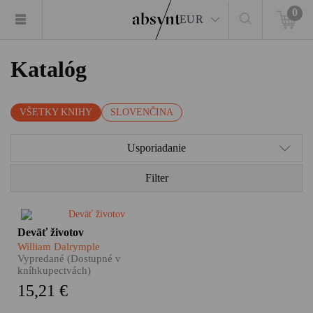
0
EUR
Katalóg
VŠETKY KNIHY
SLOVENČINA
Usporiadanie
Filter
Vykročíte po rušnej modernej
Deväť životov
ulici veľkomesta a o pár minút
William Dalrymple
ste v celkom inom svete.
Vypredané (Dostupné v
Rýchlo sa rozvíjajúca
kníhkupectvách)
ekonomika na jednej a
15,21 €
vytrácajúce sa náboženské
tradície na druhej strane. Taká