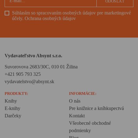
ODOSLAŤ
Súhlasím so spracovaním osobných údajov pre marketingové
účely.
Ochrana osobných údajov
Vydavateľstvo Absynt s.r.o.
Suvorovova 2683/30C, 010 01 Žilina
+421 905 793 325
vydavatelstvo@absynt.sk
PRODUKTY:
INFORMÁCIE:
Knihy
O nás
E-knihy
Pre knižnice a kníhkupectvá
Darčeky
Kontakt
Všeobecné obchodné
podmienky
Blog