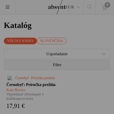
0
EUR
Katalóg
VŠETKY KNIHY
SLOVENČINA
Usporiadanie
Filter
Monumentálna kniha o
Černobyľ: Príručka prežitia
černobyľskej jadrovej
Kate Brown
katastrofe. Príbeh explózie,
Vypredané (Dostupné v
ktorá zmenila svet a oči celej
kníhkupectvách)
planéty upriamila na jedno
17,91 €
dovtedy celkom bezvýznamné
miesto.