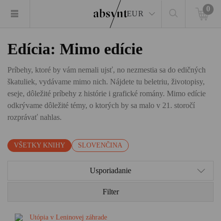
0
EUR
Edícia: Mimo edície
Príbehy, ktoré by vám nemali ujsť, no nezmestia sa do edičných
škatuliek, vydávame mimo nich. Nájdete tu beletriu, životopisy,
eseje, dôležité príbehy z histórie i grafické romány. Mimo edície
odkrývame dôležité témy, o ktorých by sa malo v 21. storočí
rozprávať nahlas.
VŠETKY KNIHY
SLOVENČINA
Usporiadanie
Filter