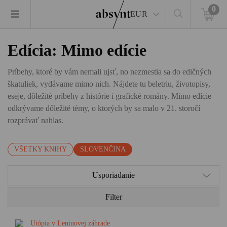
0
EUR
Edícia: Mimo edície
Príbehy, ktoré by vám nemali ujsť, no nezmestia sa do edičných
škatuliek, vydávame mimo nich. Nájdete tu beletriu, životopisy,
eseje, dôležité príbehy z histórie i grafické romány. Mimo edície
odkrývame dôležité témy, o ktorých by sa malo v 21. storočí
rozprávať nahlas.
VŠETKY KNIHY
SLOVENČINA
Usporiadanie
Filter