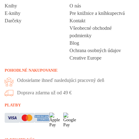
Knihy
O nás
E-knihy
Pre knižnice a kníhkupectvá
Darčeky
Kontakt
Všeobecné obchodné
podmienky
Blog
Ochrana osobných údajov
Creative Europe
POHODLNÉ NAKUPOVANIE
Odosielame ihneď nasledujúci pracovný deň
Doprava zdarma už od 49 €
Vážime si vaše súkromie
PLATBY
Táto stránka používa cookies, aby vám ponúkla skvelý zážitok z
prehliadania. Všetky dôležité informácie nájdete na stránke Cookies.
Nevyhnuté cookies sú automaticky zapnuté. Ak súhlasíte s prijatím