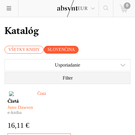
0
EUR
Katalóg
VŠETKY KNIHY
SLOVENČINA
Usporiadanie
Filter
Lexi Volkov je nechutne
Čistá
bohatá. Je dedičkou veľkého
Juno Dawson
hotelového impéria a nikdy sa
e-kniha
o nič nemusela starať. Jedného
dňa sa však polomŕtva prebudí
16,11 €
v aute na ceste do odvykacieho
centra pre prominentných