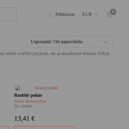
0
Prihlásenie
EUR
Usporiadať:
Od najnovšieho
ahnu nielen sviežim jazykom, ale aj aktuálnymi témami. Edícia
l
Keď ťa život položí na kolená,
Rozbitý pohár
nca.
nezostáva ti nič iné, ako sa opiť
Alain Mabanckou
a poriadne to roztočiť. Alain
Na sklade
oj
Mabanckou napísal krásnu
knihu, ktorá nemilosrdne, a
13,41 €
pritom veľmi ľudsky a láskavo
A ak
ironizuje svet umelcov a