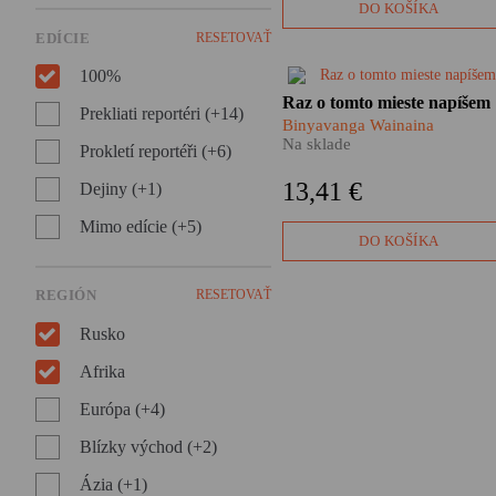
pokusy o získanie uznania
DO KOŠÍKA
intelektuálnej elity. Román
EDÍCIE
RESETOVAŤ
Limonov Emmanuela Carrèra
sa dá čítať ako pôvabný príbe
100%
chlapca strateného vo víre
Naše predstavy o Afrike stále
Raz o tomto mieste napíšem
veľkého sveta, ale aj ako
Prekliati reportéri (+14)
ovládajú viac predsudky a
znepokojivý obraz druhej
Binyavanga Wainaina
ošúchané klišé ako reálne
polovice dvadsiateho storočia
Na sklade
Prokletí reportéři (+6)
skúsenosti. Binyavanga
v ktorom prekvitá násilie,
Wainaina nám jednu takúto
anarchia, brutalita i nenávisť.
13,41 €
Dejiny (+1)
skúsenosť sprostredkuje.
Mimo edície (+5)
DO KOŠÍKA
REGIÓN
RESETOVAŤ
Rusko
Afrika
Európa (+4)
Blízky východ (+2)
Ázia (+1)