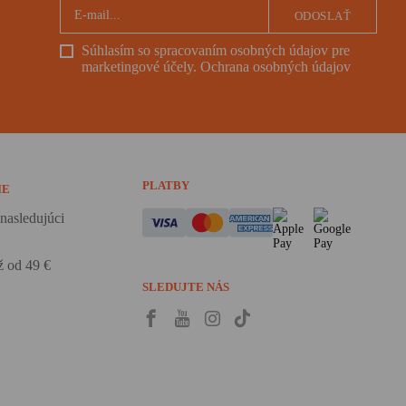
ODOSLAŤ
Súhlasím so spracovaním osobných údajov pre
marketingové účely.
Ochrana osobných údajov
PLATBY
IE
nasledujúci
 od 49 €
SLEDUJTE NÁS