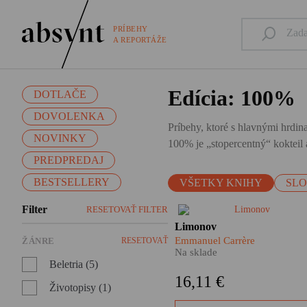
PRÍBEHY
A REPORTÁŽE
Edícia: 100%
DOTLAČE
DOVOLENKA
Príbehy, ktoré s hlavnými hrdina
NOVINKY
100% je „stopercentný“ kokteil a
PREDPREDAJ
BESTSELLERY
VŠETKY KNIHY
SL
Filter
RESETOVAŤ FILTER
Emmanuel Carrère sa rozhodo
Limonov
knižne spracovať život jednej
Emmanuel Carrère
ŽÁNRE
RESETOVAŤ
najkontroverznejších osobnos
Na sklade
moderných ruských dejín.
Beletria (5)
Limonovov osud sleduje od
16,11 €
jeho neľahkého detstva až po
Životopisy (1)
zúfalé a napokon úspešné