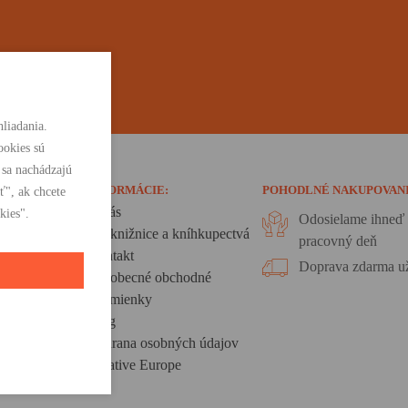
liadania.
ookies sú
 sa nachádzajú
INFORMÁCIE:
POHODLNÉ NAKUPOVAN
ť", ak chcete
O nás
kies".
Odosielame ihneď 
Pre knižnice a kníhkupectvá
pracovný deň
Kontakt
Doprava zdarma už
Všeobecné obchodné
podmienky
Blog
Ochrana osobných údajov
Creative Europe