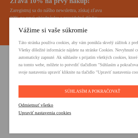
Zľava 10% na prvý nákup!
Zaregistruj sa do nášho newslettra, získaj zľavu
10% na prvú objednávku a pravidelnú dávku
noviniek a zaujímavostí.
Vážime si vaše súkromie
Táto stránka používa cookies, aby vám ponúkla skvelý zážitok z preh
Všetky dôležité informácie nájdete na stránke Cookies. Nevyhnuté c
automaticky zapnuté. Ak súhlasíte s prijatím všetkých cookies, ktoré
Vydavateľstvo Absynt s.r.o.
PRODUKTY:
na tomto webe, môžete to potvrdiť tlačidlom “Súhlasím a pokračova
Knihy
svoje nastavenia upraviť kliknite na tlačidlo “Upraviť nastavenia coo
Suvorovova 2683/30C, 010 01 Žilina
E-knihy
+421 905 793 325
Darčeky
vydavatelstvo@absynt.sk
SÚHLASÍM A POKRAČOVAŤ
Odmietnuť všetko
Upraviť nastavenia cookies