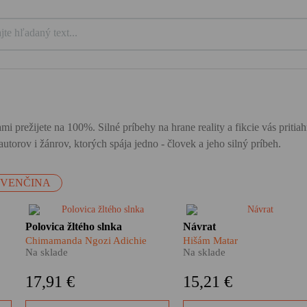
mi prežijete na 100%. Silné príbehy na hrane reality a fikcie vás priti
utorov i žánrov, ktorých spája jedno - človek a jeho silný príbeh.
OVENČINA
l
Majstrovský román Polovica
Kaddáfího režim mu ukrado
Polovica žltého slnka
Návrat
 z
žltého slnka nám ukazuje, ako
otca a spravil z neho vyhna
Chimamanda Ngozi Adichie
Hišám Matar
tí
môže vyzerať zápas o
Dvadsaťpäť rokov nevidel
Na sklade
Na sklade
oslobodenie spod nadvlády
svoje mesto, svoje ulice, sv
kolonializmu, ale aj to, ako
rodný dom. Teraz, keď
17,91 €
15,21 €
fatálne zasahuje vojna do
diktatúra padla, rozhodol sa
ľudských životov. Akákoľvek
vrátiť. Žije ešte jeho otec? 