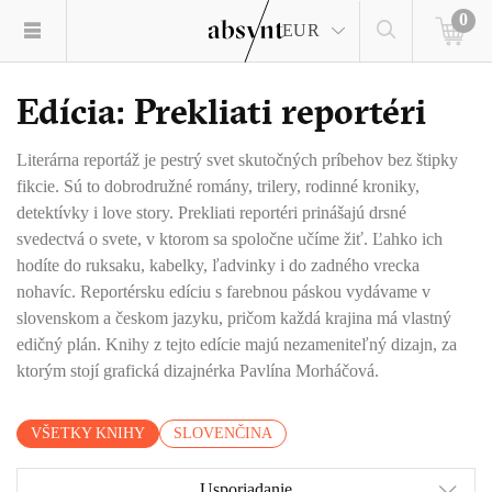
0
EUR
Edícia: Prekliati reportéri
Literárna reportáž je pestrý svet skutočných príbehov bez štipky
fikcie. Sú to dobrodružné romány, trilery, rodinné kroniky,
detektívky i love story. Prekliati reportéri prinášajú drsné
svedectvá o svete, v ktorom sa spoločne učíme žiť. Ľahko ich
hodíte do ruksaku, kabelky, ľadvinky i do zadného vrecka
nohavíc. Reportérsku edíciu s farebnou páskou vydávame v
slovenskom a českom jazyku, pričom každá krajina má vlastný
edičný plán. Knihy z tejto edície majú nezameniteľný dizajn, za
ktorým stojí grafická dizajnérka Pavlína Morháčová.
VŠETKY KNIHY
SLOVENČINA
Usporiadanie