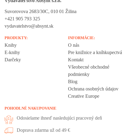
Vydavateľstvo Absynt s.r.o.
Suvorovova 2683/30C, 010 01 Žilina
+421 905 793 325
vydavatelstvo@absynt.sk
PRODUKTY:
INFORMÁCIE:
Knihy
O nás
E-knihy
Pre knižnice a kníhkupectvá
Darčeky
Kontakt
Všeobecné obchodné
podmienky
Blog
Ochrana osobných údajov
Creative Europe
POHODLNÉ NAKUPOVANIE
Odosielame ihneď nasledujúci pracovný deň
Doprava zdarma už od 49 €