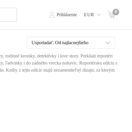
0
Prihlásenie
EUR
Usporiadať:
Od najlacnejšieho
, rodinné kroniky, detektívky i love story. Prekliati reportéri
ky, ľadvinky i do zadného vrecka nohavíc. Reportérsku edíciu s
. Knihy z tejto edície majú nezameniteľný dizajn, za ktorým