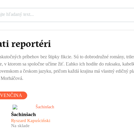
ati reportéri
 skutočných príbehov bez štipky fikcie. Sú to dobrodružné romány, trilery
te, v ktorom sa spoločne učíme žiť. Ľahko ich hodíte do ruksaku, kabel
venskom a českom jazyku, pričom každá krajina má vlastný edičný plán
na Morháčová.
OVENČINA
Ryszard Kapuściński v knihe
Šachinšach
v
Šachinšach s chirurgickou
Ryszard Kapuściński
na
presnosťou popisuje, ako
Na sklade
samoľúbosť iránskeho vládcu