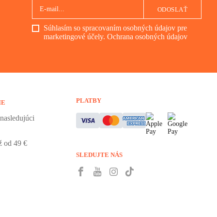
ODOSLAŤ
Súhlasím so spracovaním osobných údajov pre
marketingové účely.
Ochrana osobných údajov
PLATBY
IE
nasledujúci
 od 49 €
SLEDUJTE NÁS