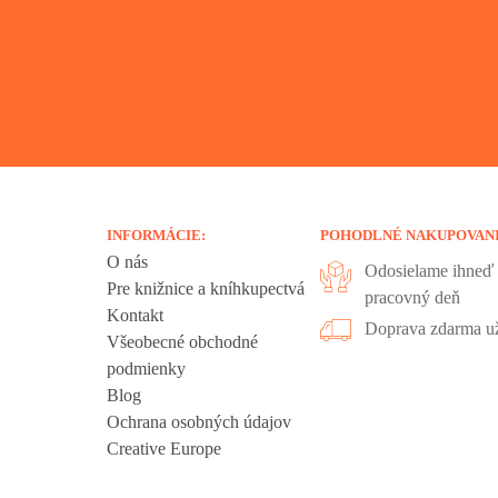
INFORMÁCIE:
POHODLNÉ NAKUPOVAN
O nás
Odosielame ihneď 
Pre knižnice a kníhkupectvá
pracovný deň
Kontakt
liadania.
Doprava zdarma už
Všeobecné obchodné
ookies sú
podmienky
 sa nachádzajú
Blog
ť", ak chcete
Ochrana osobných údajov
kies".
Creative Europe