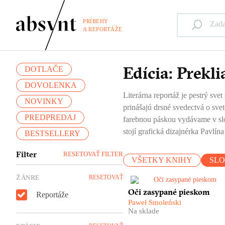
PRÍBEHY
A REPORTÁŽE
Edícia: Prekli
DOTLAČE
DOVOLENKA
Literárna reportáž je pestrý svet
NOVINKY
prinášajú drsné svedectvá o sve
PREDPREDAJ
farebnou páskou vydávame v slo
stojí grafická dizajnérka Pavlí
BESTSELLERY
Filter
RESETOVAŤ FILTER
VŠETKY KNIHY
SL
ŽÁNRE
RESETOVAŤ
Je ešte možné dosiahnuť mier
Oči zasypané pieskom
Reportáže
na území Palestíny a Izraela, 
Paweł Smoleński
Jeruzaleme, v Pásme Gazy a 
Na sklade
Západnom brehu Jordánu?