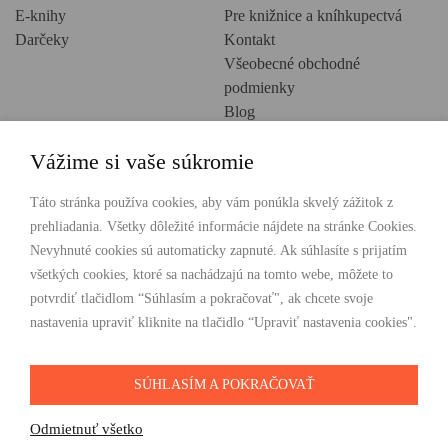
E-knihy
Pre knižnice a kníhkupectvá
Darčeky
Kontakt
Všeobecné obchodné
podmienky
Blog
Ochrana osobných údajov
Vážime si vaše súkromie
Creative Europe
POHODLNÉ NAKUPOVANIE
Táto stránka používa cookies, aby vám ponúkla skvelý zážitok z
prehliadania. Všetky dôležité informácie nájdete na stránke Cookies.
Odosielame ihneď nasledujúci pracovný deň
Nevyhnuté cookies sú automaticky zapnuté. Ak súhlasíte s prijatím
Doprava zdarma už od 49 €
všetkých cookies, ktoré sa nachádzajú na tomto webe, môžete to
potvrdiť tlačidlom “Súhlasím a pokračovať", ak chcete svoje
PLATBY
nastavenia upraviť kliknite na tlačidlo “Upraviť nastavenia cookies".
SÚHLASÍM A POKRAČOVAŤ
SLEDUJTE NÁS
Odmietnuť všetko