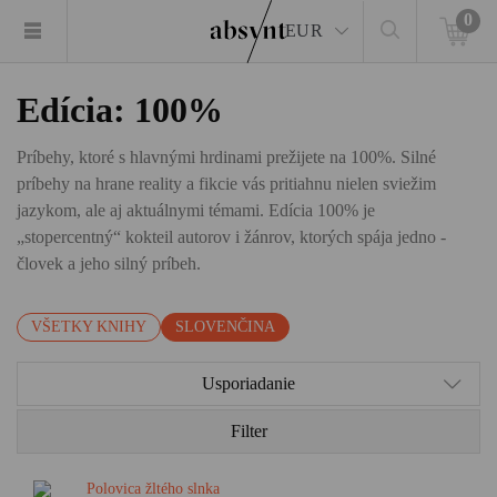
0
EUR
Edícia: 100%
Príbehy, ktoré s hlavnými hrdinami prežijete na 100%. Silné
príbehy na hrane reality a fikcie vás pritiahnu nielen sviežim
jazykom, ale aj aktuálnymi témami. Edícia 100% je
„stopercentný“ kokteil autorov i žánrov, ktorých spája jedno -
človek a jeho silný príbeh.
VŠETKY KNIHY
SLOVENČINA
Usporiadanie
Filter