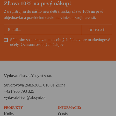
Zľava 10% na prvý nákup!
Zaregistruj sa do nášho newslettra, získaj zľavu 10% na prvú
objednávku a pravidelnú dávku noviniek a zaujímavostí.
ODOSLAŤ
Súhlasím so spracovaním osobných údajov pre marketingové
účely.
Ochrana osobných údajov
Vydavateľstvo Absynt s.r.o.
Suvorovova 2683/30C, 010 01 Žilina
+421 905 793 325
vydavatelstvo@absynt.sk
PRODUKTY:
INFORMÁCIE:
Knihy
O nás