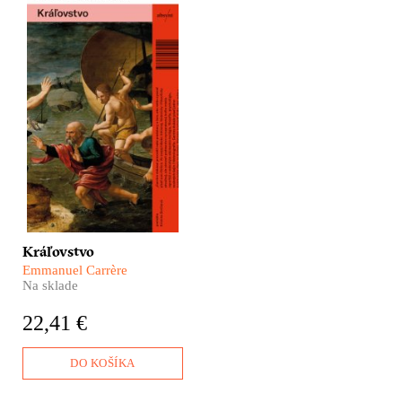
Hlavné postavy tohto
románu dôverne poznáte.
Ježiš Kristus, napríklad.
Alebo apoštol Pavol. Či
svätý Lukáš. Kráľovstvo
Emmanuela Carrèra je
výnimočná kniha, v ktorej
sa prelína autorov intímny
príbeh nájdenej i stratenej
viery v Boha s raným
vekom kresťanstva. Na
túto knihu len tak ľahko
nezabudnete.
Kráľovstvo
Emmanuel Carrère
Na sklade
22,41 €
DO KOŠÍKA