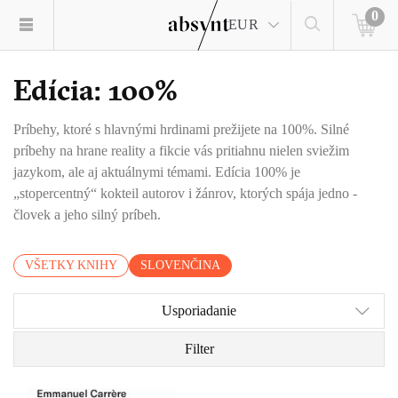
0
EUR
Edícia: 100%
Príbehy, ktoré s hlavnými hrdinami prežijete na 100%. Silné
príbehy na hrane reality a fikcie vás pritiahnu nielen sviežim
jazykom, ale aj aktuálnymi témami. Edícia 100% je
„stopercentný“ kokteil autorov i žánrov, ktorých spája jedno -
človek a jeho silný príbeh.
VŠETKY KNIHY
SLOVENČINA
Usporiadanie
Filter