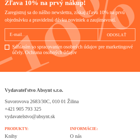
Zľava 10% na prvý nákup!
Zaregistruj sa do nášho newslettra, získaj zľavu 10% na prvú
objednávku a pravidelnú dávku noviniek a zaujímavostí.
ODOSLAŤ
Súhlasím so spracovaním osobných údajov pre marketingové
účely.
Ochrana osobných údajov
Vydavateľstvo Absynt s.r.o.
Suvorovova 2683/30C, 010 01 Žilina
+421 905 793 325
vydavatelstvo@absynt.sk
PRODUKTY:
INFORMÁCIE:
Knihy
O nás