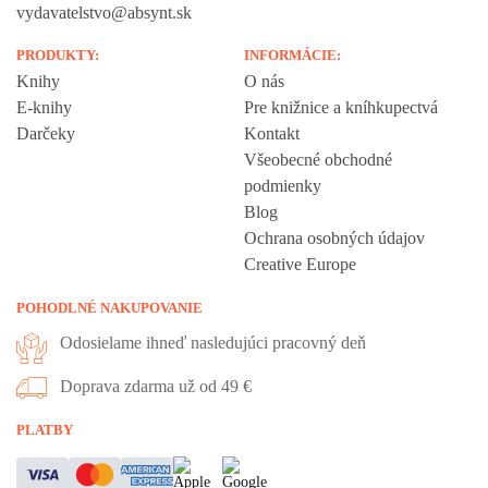
vydavatelstvo@absynt.sk
PRODUKTY:
INFORMÁCIE:
Knihy
O nás
E-knihy
Pre knižnice a kníhkupectvá
Darčeky
Kontakt
Všeobecné obchodné
podmienky
Blog
Ochrana osobných údajov
Creative Europe
POHODLNÉ NAKUPOVANIE
Odosielame ihneď nasledujúci pracovný deň
Doprava zdarma už od 49 €
Vážime si vaše súkromie
PLATBY
Táto stránka používa cookies, aby vám ponúkla skvelý zážitok z