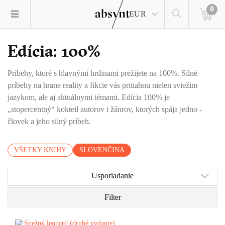
0
EUR
Edícia: 100%
Príbehy, ktoré s hlavnými hrdinami prežijete na 100%. Silné
príbehy na hrane reality a fikcie vás pritiahnu nielen sviežim
jazykom, ale aj aktuálnymi témami. Edícia 100% je
„stopercentný“ kokteil autorov i žánrov, ktorých spája jedno -
človek a jeho silný príbeh.
VŠETKY KNIHY
SLOVENČINA
Usporiadanie
Filter