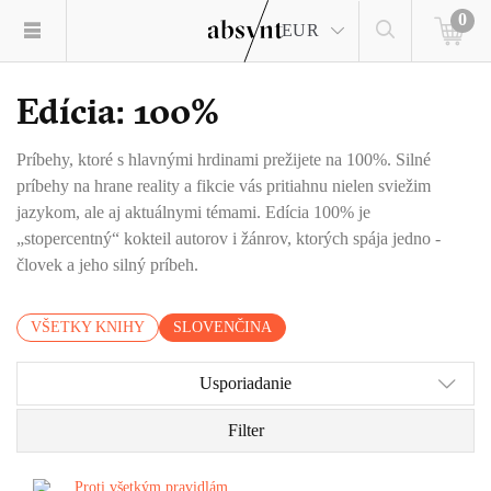
0
EUR
Edícia: 100%
Príbehy, ktoré s hlavnými hrdinami prežijete na 100%. Silné
príbehy na hrane reality a fikcie vás pritiahnu nielen sviežim
jazykom, ale aj aktuálnymi témami. Edícia 100% je
„stopercentný“ kokteil autorov i žánrov, ktorých spája jedno -
človek a jeho silný príbeh.
VŠETKY KNIHY
SLOVENČINA
Usporiadanie
Filter