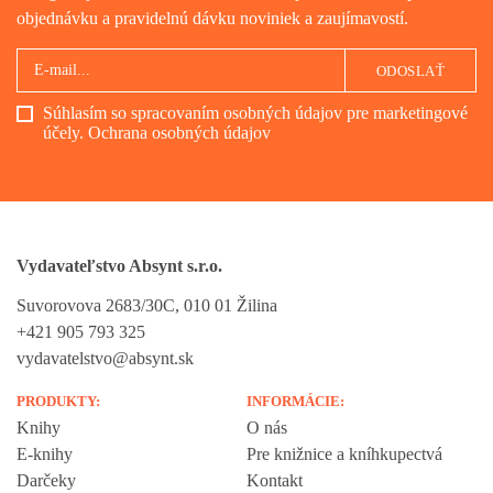
objednávku a pravidelnú dávku noviniek a zaujímavostí.
ODOSLAŤ
Súhlasím so spracovaním osobných údajov pre marketingové
účely.
Ochrana osobných údajov
Vydavateľstvo Absynt s.r.o.
Suvorovova 2683/30C, 010 01 Žilina
+421 905 793 325
vydavatelstvo@absynt.sk
PRODUKTY:
INFORMÁCIE:
Knihy
O nás
E-knihy
Pre knižnice a kníhkupectvá
Darčeky
Kontakt