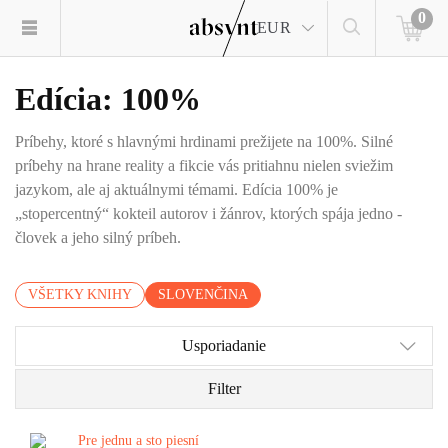
0
EUR
Edícia: 100%
Príbehy, ktoré s hlavnými hrdinami prežijete na 100%. Silné
príbehy na hrane reality a fikcie vás pritiahnu nielen sviežim
jazykom, ale aj aktuálnymi témami. Edícia 100% je
„stopercentný“ kokteil autorov i žánrov, ktorých spája jedno -
človek a jeho silný príbeh.
VŠETKY KNIHY
SLOVENČINA
Usporiadanie
Filter