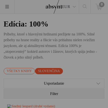
0
EUR
Edícia: 100%
Príbehy, ktoré s hlavnými hrdinami prežijete na 100%. Silné
príbehy na hrane reality a fikcie vás pritiahnu nielen sviežim
jazykom, ale aj aktuálnymi témami. Edícia 100% je
„stopercentný“ kokteil autorov i žánrov, ktorých spája jedno -
človek a jeho silný príbeh.
VŠETKY KNIHY
SLOVENČINA
Usporiadanie
Filter