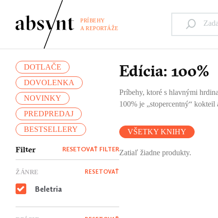
PRÍBEHY
A REPORTÁŽE
Edícia: 100%
DOTLAČE
DOVOLENKA
Príbehy, ktoré s hlavnými hrdina
NOVINKY
100% je „stopercentný“ kokteil a
PREDPREDAJ
BESTSELLERY
VŠETKY KNIHY
Filter
RESETOVAŤ FILTER
Zatiaľ žiadne produkty.
ŽÁNRE
RESETOVAŤ
Beletria