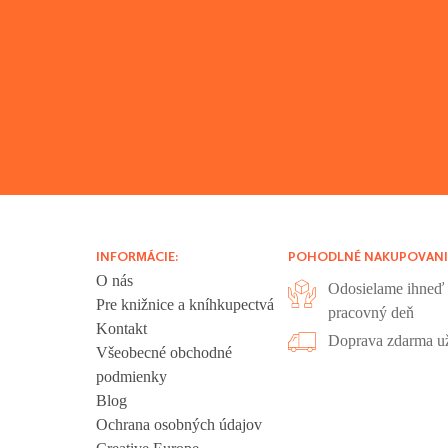
INFORMÁCIE:
POHODLNÉ NAKUPOVANI
O nás
Odosielame ihneď 
Pre knižnice a kníhkupectvá
pracovný deň
Kontakt
liadania.
Doprava zdarma už
Všeobecné obchodné
ookies sú
podmienky
 sa nachádzajú
Blog
ť", ak chcete
Ochrana osobných údajov
kies".