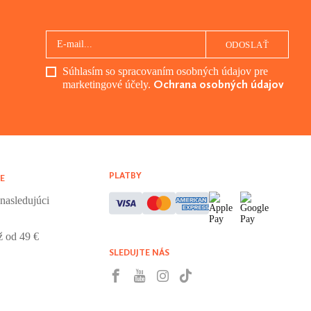
ODOSLAŤ
Súhlasím so spracovaním osobných údajov pre
Ochrana osobných údajov
marketingové účely.
PLATBY
E
nasledujúci
 od 49 €
SLEDUJTE NÁS